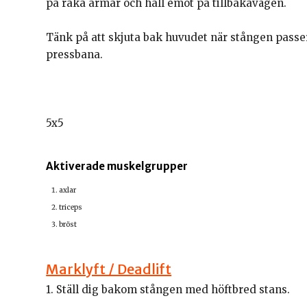
på raka armar och håll emot på tillbakavägen.
Tänk på att skjuta bak huvudet när stången passera
pressbana.
5x5
Aktiverade muskelgrupper
axlar
triceps
bröst
Marklyft / Deadlift
1. Ställ dig bakom stången med höftbred stans.