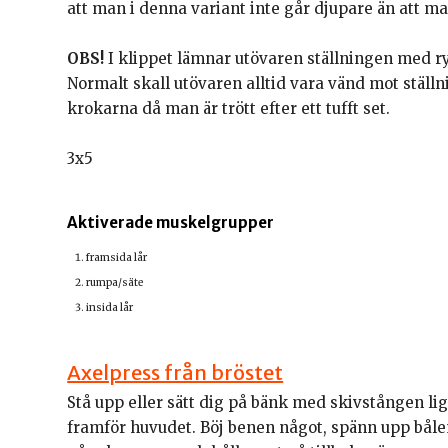
att man i denna variant inte går djupare än att m
OBS!
I klippet lämnar utövaren ställningen med ry
Normalt skall utövaren alltid vara vänd mot ställn
krokarna då man är trött efter ett tufft set.
3x5
Aktiverade muskelgrupper
framsida lår
rumpa/säte
insida lår
Axelpress från bröstet
Stå upp eller sätt dig på bänk med skivstången li
framför huvudet. Böj benen något, spänn upp båle