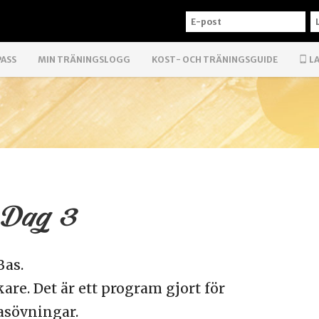
E-
L
POST
PASS
MIN TRÄNINGSLOGG
KOST- OCH TRÄNINGSGUIDE
LA
 Dag 3
Bas.
are. Det är ett program gjort för
asövningar.