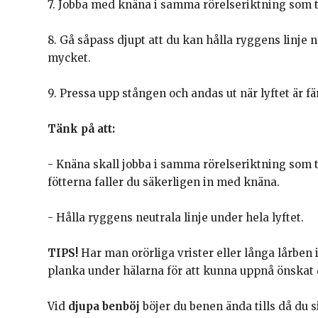
7. Jobba med knäna i samma rörelseriktning som 
8. Gå såpass djupt att du kan hålla ryggens linje n
mycket.
9. Pressa upp stången och andas ut när lyftet är fä
Tänk på att:
- Knäna skall jobba i samma rörelseriktning som 
fötterna faller du säkerligen in med knäna.
- Hålla ryggens neutrala linje under hela lyftet.
TIPS!
Har man orörliga vrister eller långa lårben 
planka under hälarna för att kunna uppnå önskat d
Vid
djupa benböj
böjer du benen ända tills då du s