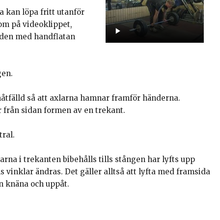
a kan löpa fritt utanför
om på videoklippet,
nden med handflatan
gen.
åtfälld så att axlarna hamnar framför händerna.
 från sidan formen av en trekant.
tral.
rna i trekanten bibehålls tills stången har lyfts upp
 vinklar ändras. Det gäller alltså att lyfta med framsida
ån knäna och uppåt.