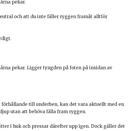
tårna pekar.
eutral och att du inte fäller ryggen framåt alltför
rdigt.
tårna pekar. Ligger tyngden på foten på insidan av
i förhållande till underben, kan det vara aktuellt med en
jup utan att behöva fälla fram ryggen.
itter i huk och pressar därefter upp igen. Dock gäller det