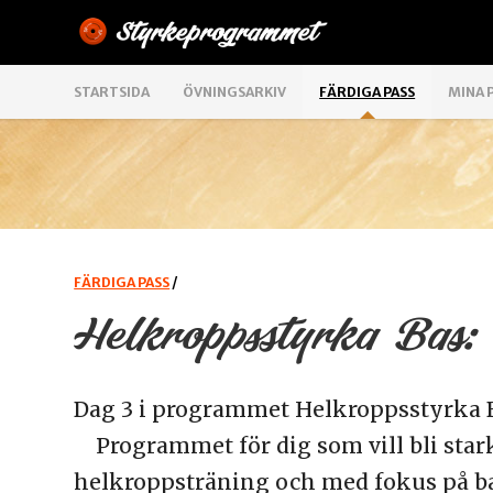
STARTSIDA
ÖVNINGSARKIV
FÄRDIGA PASS
MINA 
FÄRDIGA PASS
/
Helkroppsstyrka Bas:
Dag 3 i programmet Helkroppsstyrka 
Programmet för dig som vill bli stark
helkroppsträning och med fokus på b