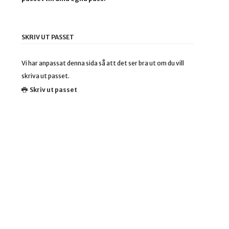
SKRIV UT PASSET
Vi har anpassat denna sida så att det ser bra ut om du vill
skriva ut passet.
Skriv ut passet