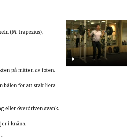
eln (M. trapezius),
kten på mitten av foten.
 bålen för att stabiliera
ng eller överdriven svank.
jer i knäna.