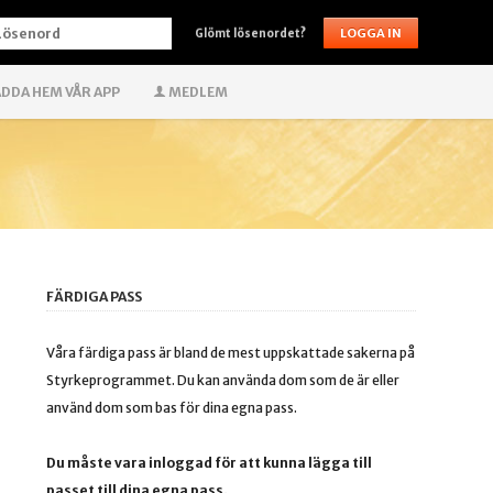
ÖSENORD
Glömt lösenordet?
DDA HEM VÅR APP
MEDLEM
FÄRDIGA PASS
Våra färdiga pass är bland de mest uppskattade sakerna på
Styrkeprogrammet. Du kan använda dom som de är eller
använd dom som bas för dina egna pass.
Du måste vara inloggad för att kunna lägga till
passet till dina egna pass.