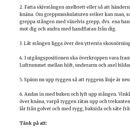
2. Fatta skivstången axelbrett eller så att händern
knäna. Om greppmuskulaturen sviker kan man, s
greppa stången med växelvis grepp, dvs. ena ha
mot dig och andra med handflatan från dig.
3. Låt stången ligga över den yttersta skosnörnin
4. I utgångspositionen ska överkroppen vara fram
Luftrummet mellan höft, underarm och axel bildar
5. Spänn nu upp ryggen så att ryggens linje är neu
6. Andas in med buken och lyft upp stången. Vinkla
över knäna, varpå ryggen rätas upp och trekantens
lår från golvet och med rygg, baksida och säte fr
Tänk på att: