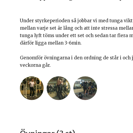
Under styrkeperioden så jobbar vi med tunga vikter 
mellan varje set är lång och att inte stressa mel
tunga lyft töms under ett set och sedan tar flera mi
därför ligga mellan 3-6min.
Genomför övningarna i den ordning de står i och j
veckorna går.