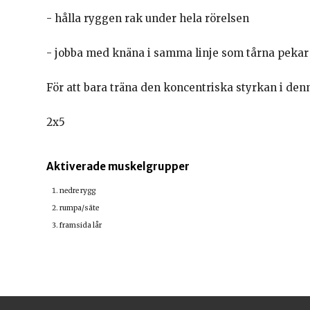
- hålla ryggen rak under hela rörelsen
- jobba med knäna i samma linje som tårna pekar
För att bara träna den koncentriska styrkan i den
2x5
Aktiverade muskelgrupper
nedre rygg
rumpa/säte
framsida lår