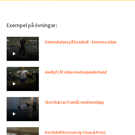
Exempel på övningar:
Enbensbalans på bosuboll - konvexa sidan
Axellyft åt sidan med expanderband
Skottkärran framåt med bensläpp
Kettlebell Bottom Up Clean & Press