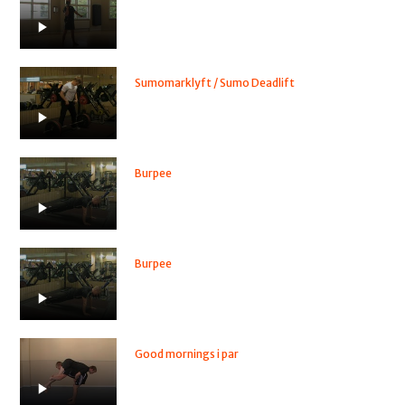
Sumomarklyft / Sumo Deadlift
Burpee
Burpee
Good mornings i par