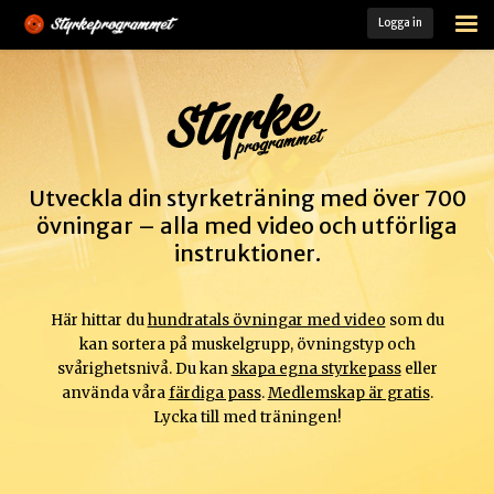
Logga in
STARTSIDA
ÖVNINGSARKIV
FÄRDIGA PASS
Utveckla din styrketräning med över 700
MINA PASS
övningar – alla med video och utförliga
instruktioner.
MIN TRÄNINGSLOGG
KOST- OCH TRÄNINGSGUIDE
Här hittar du
hundratals övningar med video
som du
kan sortera på muskelgrupp, övningstyp och
LADDA HEM VÅR APP
svårighetsnivå. Du kan
skapa egna styrkepass
eller
använda våra
färdiga pass
.
Medlemskap är gratis
.
MEDLEM
Lycka till med träningen!