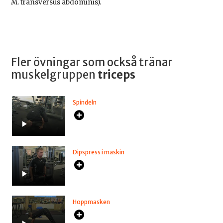
M. transversus abdominis).
Fler övningar som också tränar
muskelgruppen
triceps
Spindeln
Dipspress i maskin
Hoppmasken