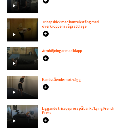
Tricepskick med hantel/stång med
överkroppen i vågrätt läge
Armböjningar med klapp
Handstående mot vägg
Liggande tricepspress på bänk / Lying French
Press