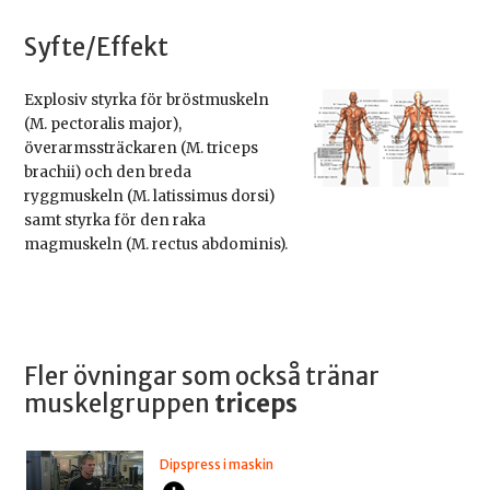
Syfte/Effekt
Explosiv styrka för bröstmuskeln
(M. pectoralis major),
överarmssträckaren (M. triceps
brachii) och den breda
ryggmuskeln (M. latissimus dorsi)
samt styrka för den raka
magmuskeln (M. rectus abdominis).
Fler övningar som också tränar
muskelgruppen
triceps
Dipspress i maskin