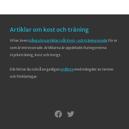
Artiklar om kost och träning
Vi har även
många bra artiklar i vår Kost- och träningsguide
för er
som är intresserade. Artiklarna är uppdelade i kategorierna
styrketräning, kost och övrigt.
Där hittar du också en gedigen
ordlista
med mängder av termer
och förklaringar.