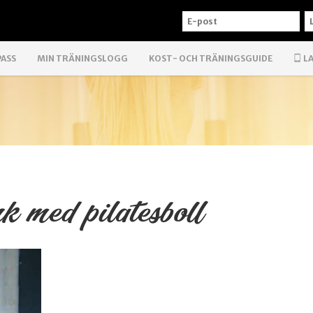
E-
L
POST
PASS
MIN TRÄNINGSLOGG
KOST- OCH TRÄNINGSGUIDE
LA
k med pilatesboll