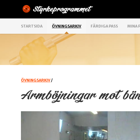
STARTSIDA
ÖVNINGSARKIV
FÄRDIGA PASS
MINA 
ÖVNINGSARKIV
/
Armböjningar mot bän