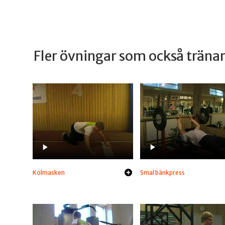
Fler övningar som också trän
Kolmasken
Smal bänkpress