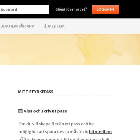
ÖSENORD
Glömt lösenordet?
DDA HEM VÅR APP
MEDLEM
MITT STYRKEPASS
Visa och skriv ut pass
Om du vill skapa fler än ett pass och ha
möjlighet att spara dessa måste du
bli medlem
på Styrkeprogrammet. Ett medlemskap är helt