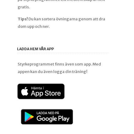
gratis.
Tips!
Du kan sortera övningarna genom att dra
dom upp och ner.
LADDA HEM VÅR APP
Styrkeprogrammet finns även som app. Med
appen kan du även logga din träning!