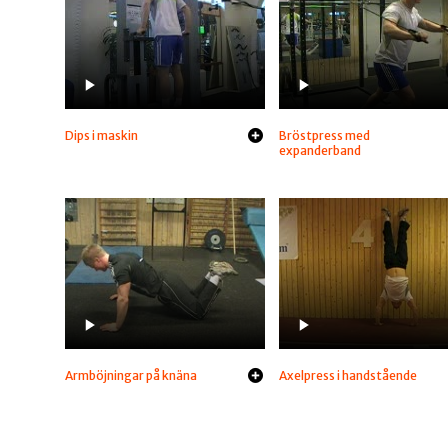
Dips i maskin
Bröstpress med
expanderband
Armböjningar på knäna
Axelpress i handstående