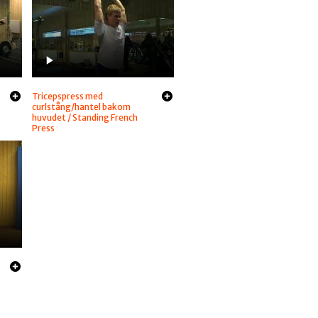
Tricepspress med
curlstång/hantel bakom
huvudet / Standing French
Press