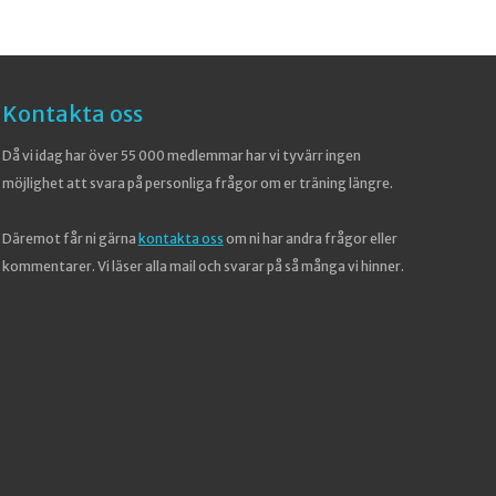
Kontakta oss
Då vi idag har över 55 000 medlemmar har vi tyvärr ingen
möjlighet att svara på personliga frågor om er träning längre.
Däremot får ni gärna
kontakta oss
om ni har andra frågor eller
kommentarer. Vi läser alla mail och svarar på så många vi hinner.