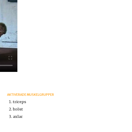
AKTIVERADE MUSKELGRUPPER
triceps
bröst
axlar