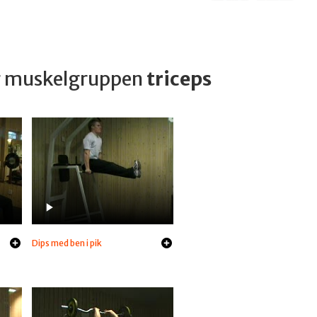
ar muskelgruppen
triceps
Dips med ben i pik