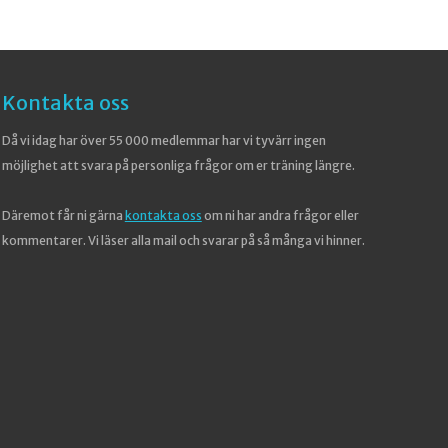
Kontakta oss
Då vi idag har över 55 000 medlemmar har vi tyvärr ingen
möjlighet att svara på personliga frågor om er träning längre.
Däremot får ni gärna
kontakta oss
om ni har andra frågor eller
kommentarer. Vi läser alla mail och svarar på så många vi hinner.