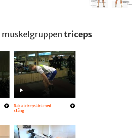
ar muskelgruppen
triceps
Raka tricepskick med
stång