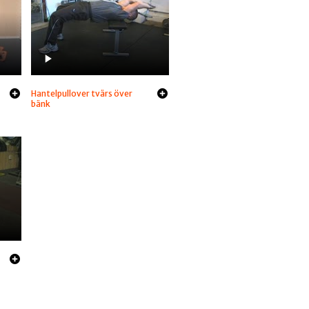
Hantelpullover tvärs över
bänk