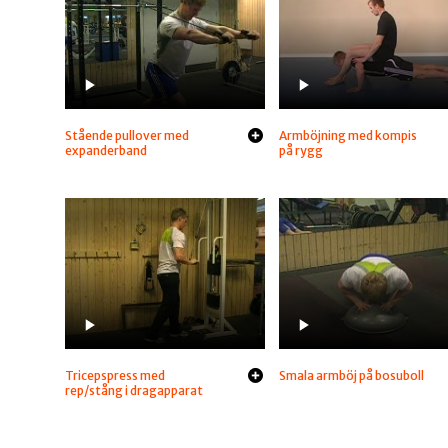
Stående pullover med
Armböjning med kompis
expanderband
på rygg
Tricepspress med
Smala armböj på bosuboll
rep/stång i dragapparat