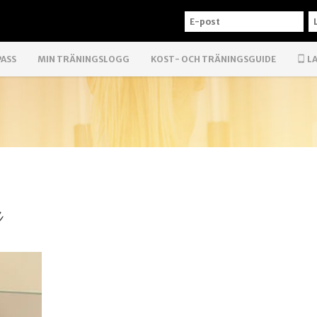
E-
L
POST
PASS
MIN TRÄNINGSLOGG
KOST- OCH TRÄNINGSGUIDE
LA
g