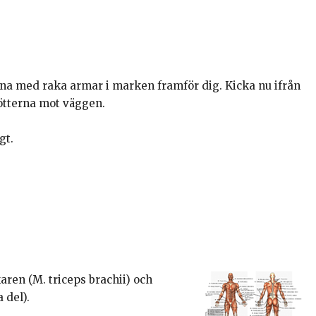
rna med raka armar i marken framför dig. Kicka nu ifrån
ötterna mot väggen.
gt.
ren (M. triceps brachii) och
 del).