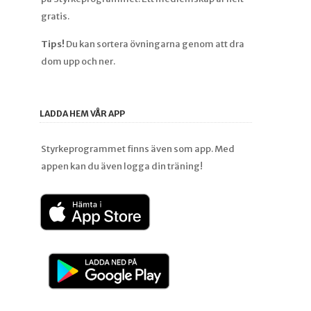
gratis.
Tips!
Du kan sortera övningarna genom att dra
dom upp och ner.
LADDA HEM VÅR APP
Styrkeprogrammet finns även som app. Med
appen kan du även logga din träning!