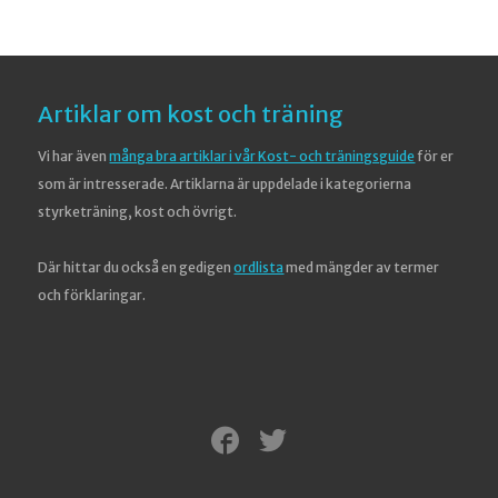
Artiklar om kost och träning
Vi har även
många bra artiklar i vår Kost- och träningsguide
för er
som är intresserade. Artiklarna är uppdelade i kategorierna
styrketräning, kost och övrigt.
Där hittar du också en gedigen
ordlista
med mängder av termer
och förklaringar.