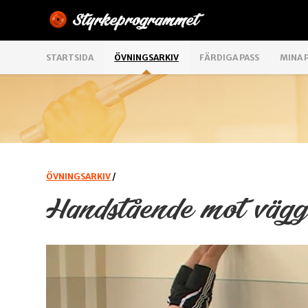
STARTSIDA
ÖVNINGSARKIV
FÄRDIGA PASS
MINA 
ÖVNINGSARKIV
/
Handstående mot väg