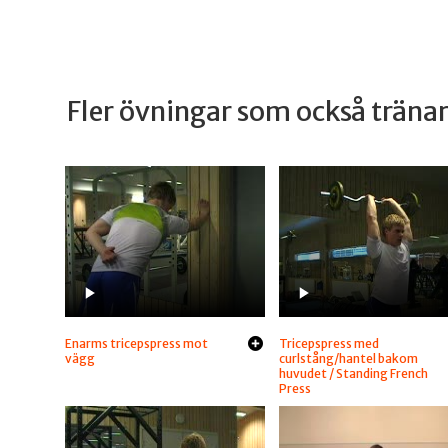
Fler övningar som också trän
Enarms tricepspress mot
Tricepspress med
vägg
curlstång/hantel bakom
huvudet / Standing French
Press