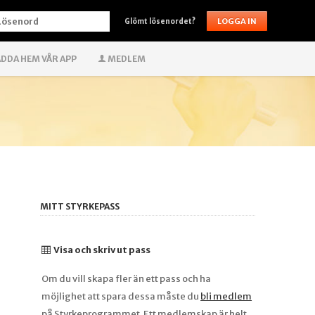
ÖSENORD
Glömt lösenordet?
DDA HEM VÅR APP
MEDLEM
MITT STYRKEPASS
Visa och skriv ut pass
Om du vill skapa fler än ett pass och ha
möjlighet att spara dessa måste du
bli medlem
på Styrkeprogrammet. Ett medlemskap är helt