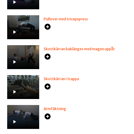
Pullover med tricepspress
Skottkärran baklänges med magen uppåt
Skottkärran i trappa
Armfäktning