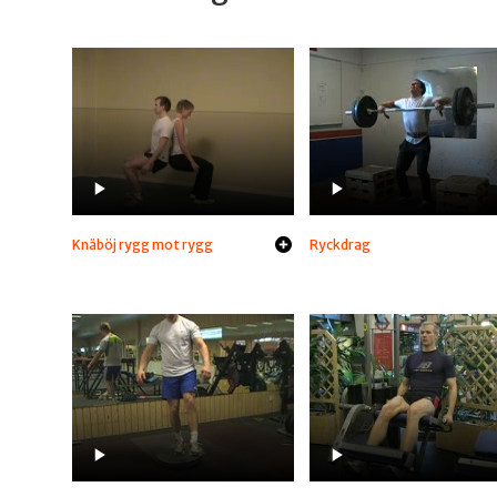
Knäböj rygg mot rygg
Ryckdrag