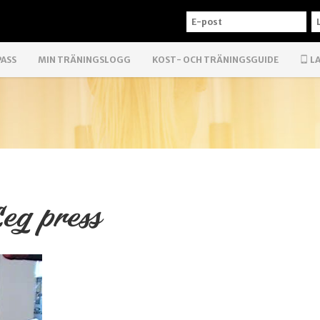
E-
L
POST
PASS
MIN TRÄNINGSLOGG
KOST- OCH TRÄNINGSGUIDE
LA
eg press