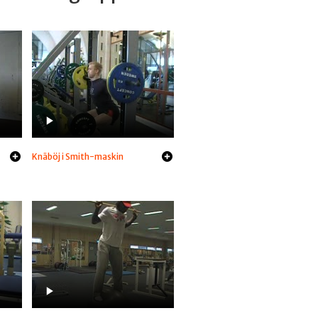
Knäböj i Smith-maskin