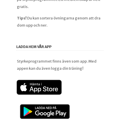
gratis.
Tips!
Du kan sortera övningarna genom att dra
dom upp och ner.
LADDA HEM VÅR APP
Styrkeprogrammet finns även som app. Med
appen kan du även logga din träning!