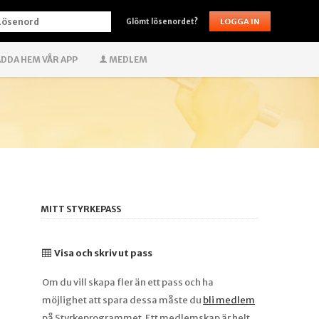
ÖSENORD
Glömt lösenordet?
DDA HEM VÅR APP
MEDLEM
MITT STYRKEPASS
Visa och skriv ut pass
Om du vill skapa fler än ett pass och ha
möjlighet att spara dessa måste du
bli medlem
på Styrkeprogrammet. Ett medlemskap är helt