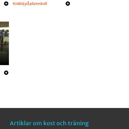
Knäböj på pilatesboll
Artiklar om kost och träning