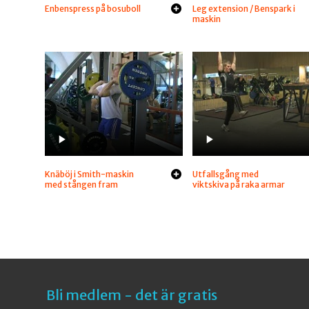
Enbenspress på bosuboll
Leg extension / Benspark i
maskin
Knäböj i Smith-maskin
Utfallsgång med
med stången fram
viktskiva på raka armar
Bli medlem - det är gratis