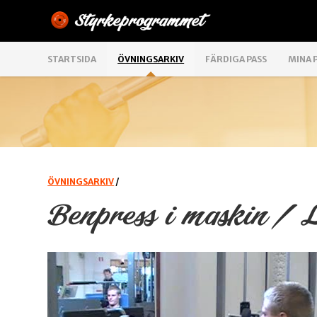
STARTSIDA
ÖVNINGSARKIV
FÄRDIGA PASS
MINA 
ÖVNINGSARKIV
/
Benpress i maskin / L