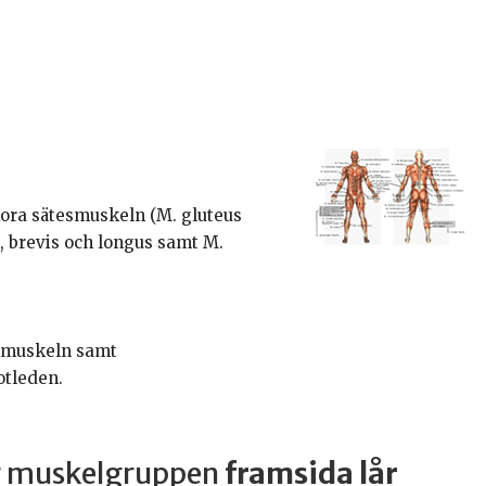
stora sätesmuskeln (M. gluteus
 brevis och longus samt M.
årmuskeln samt
otleden.
ar muskelgruppen
framsida lår