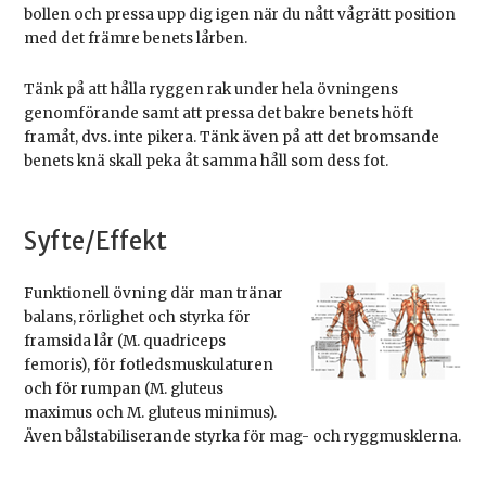
bollen och pressa upp dig igen när du nått vågrätt position
med det främre benets lårben.
Tänk på att hålla ryggen rak under hela övningens
genomförande samt att pressa det bakre benets höft
framåt, dvs. inte pikera. Tänk även på att det bromsande
benets knä skall peka åt samma håll som dess fot.
Syfte/Effekt
Funktionell övning där man tränar
balans, rörlighet och styrka för
framsida lår (M. quadriceps
femoris), för fotledsmuskulaturen
och för rumpan (M. gluteus
maximus och M. gluteus minimus).
Även bålstabiliserande styrka för mag- och ryggmusklerna.