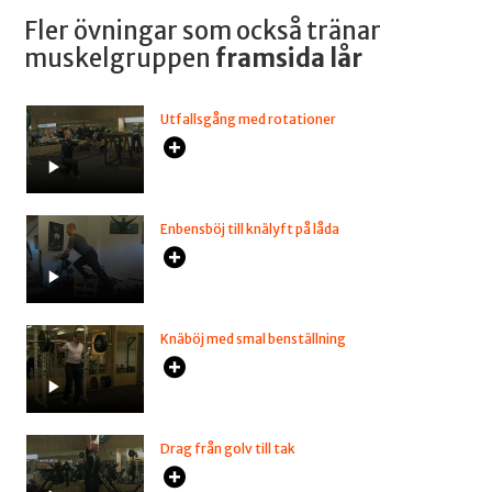
Fler övningar som också tränar
muskelgruppen
framsida lår
Utfallsgång med rotationer
Enbensböj till knälyft på låda
Knäböj med smal benställning
Drag från golv till tak