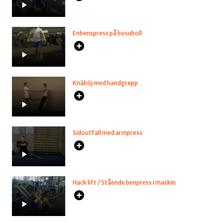
Enbenspress på bosuboll
Knäböj med handgrepp
Sidoutfall med armpress
Hack lift / Stående benpress i maskin