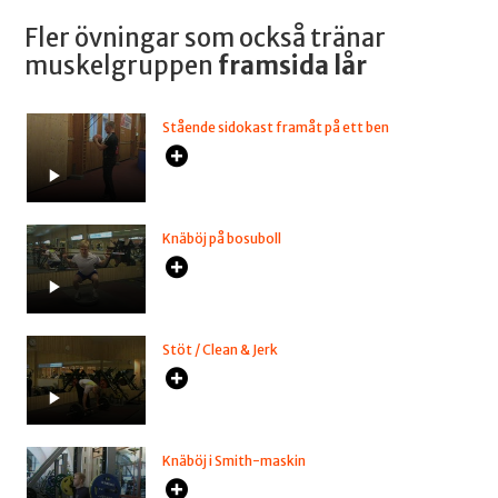
Fler övningar som också tränar
muskelgruppen
framsida lår
Stående sidokast framåt på ett ben
Knäböj på bosuboll
Stöt / Clean & Jerk
Knäböj i Smith-maskin