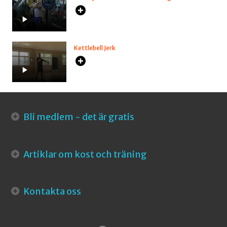
Kettlebell Jerk
Bli medlem - det är gratis
Artiklar om kost och träning
Kontakta oss