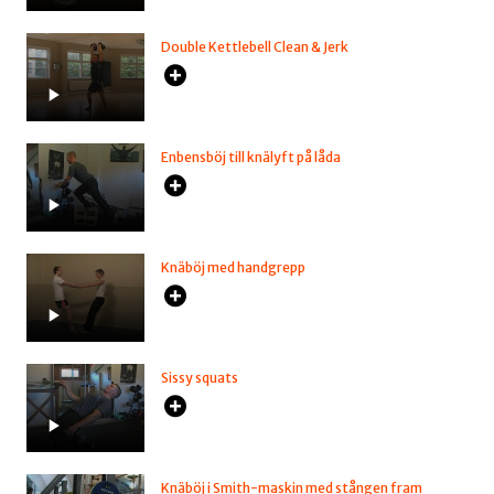
Double Kettlebell Clean & Jerk
Enbensböj till knälyft på låda
Knäböj med handgrepp
Sissy squats
Knäböj i Smith-maskin med stången fram