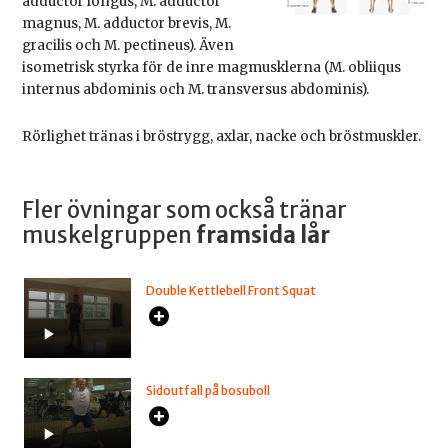
adductor longus, M. adductor
magnus, M. adductor brevis, M.
gracilis och M. pectineus). Även
isometrisk styrka för de inre magmusklerna (M. obliiqus
internus abdominis och M. transversus abdominis).
Rörlighet tränas i bröstrygg, axlar, nacke och bröstmuskler.
Fler övningar som också tränar
muskelgruppen
framsida lår
Double Kettlebell Front Squat
Sidoutfall på bosuboll