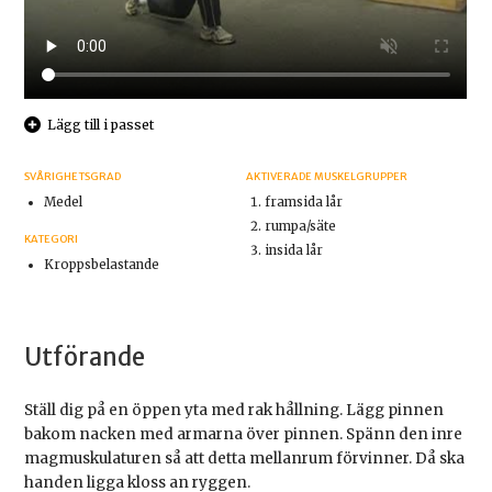
Lägg till i passet
SVÅRIGHETSGRAD
AKTIVERADE MUSKELGRUPPER
Medel
framsida lår
rumpa/säte
KATEGORI
insida lår
Kroppsbelastande
Utförande
Ställ dig på en öppen yta med rak hållning. Lägg pinnen
bakom nacken med armarna över pinnen. Spänn den inre
magmuskulaturen så att detta mellanrum förvinner. Då ska
handen ligga kloss an ryggen.