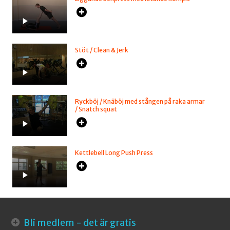
Stöt / Clean & Jerk
Ryckböj / Knäböj med stången på raka armar
/ Snatch squat
Kettlebell Long Push Press
Bli medlem - det är gratis