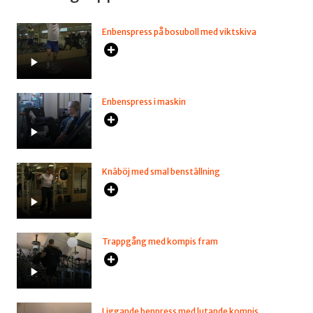
Enbenspress på bosuboll med viktskiva
Enbenspress i maskin
Knäböj med smal benställning
Trappgång med kompis fram
Liggande benpress med lutande kompis