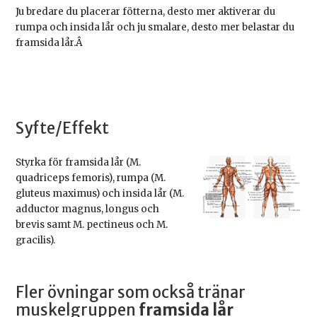
Ju bredare du placerar fötterna, desto mer aktiverar du
rumpa och insida lår och ju smalare, desto mer belastar du
framsida lår.Â
Syfte/Effekt
Styrka för framsida lår (M.
quadriceps femoris), rumpa (M.
gluteus maximus) och insida lår (M.
adductor magnus, longus och
brevis samt M. pectineus och M.
gracilis).
Fler övningar som också tränar
muskelgruppen
framsida lår