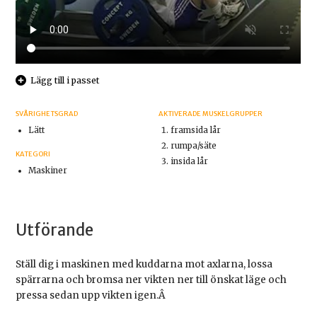
Lägg till i passet
SVÅRIGHETSGRAD
AKTIVERADE MUSKELGRUPPER
Lätt
framsida lår
rumpa/säte
KATEGORI
insida lår
Maskiner
Utförande
Ställ dig i maskinen med kuddarna mot axlarna, lossa
spärrarna och bromsa ner vikten ner till önskat läge och
pressa sedan upp vikten igen.Â