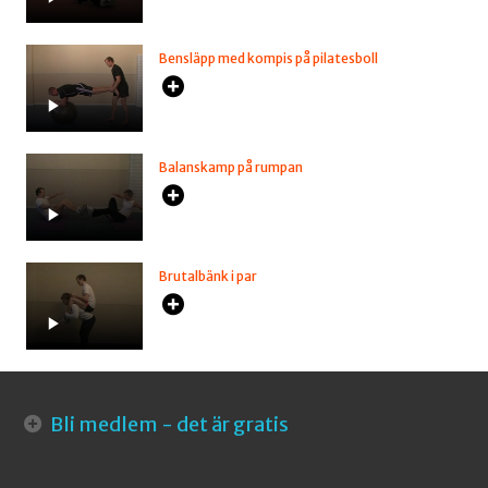
Bensläpp med kompis på pilatesboll
Balanskamp på rumpan
Brutalbänk i par
Bli medlem - det är gratis