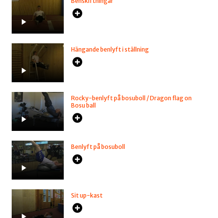
Benskiftningar
Hängande benlyft i ställning
Rocky-benlyft på bosuboll / Dragon flag on
Bosu ball
Benlyft på bosuboll
Sit up-kast