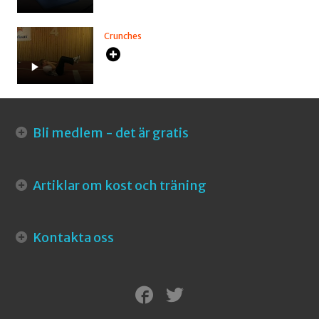
Crunches
Bli medlem - det är gratis
Artiklar om kost och träning
Kontakta oss