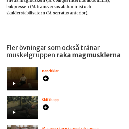
sneda magmuskeln (M. obliiqus internus abdominis),
bukpressen (M. transversus abdominis) och
skulderstabilisatorn (M. serratus anterior).
Fler övningar som också tränar
muskelgruppen
raka magmusklerna
Bencirklar
Skifthopp
Magpress i maskin med raka armar