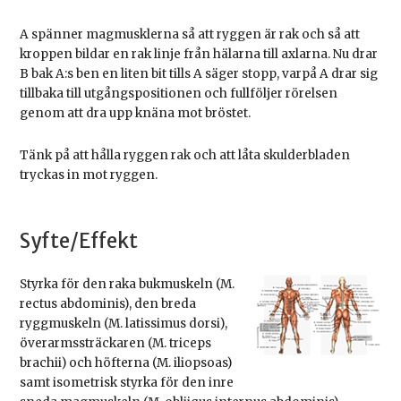
A spänner magmusklerna så att ryggen är rak och så att
kroppen bildar en rak linje från hälarna till axlarna. Nu drar
B bak A:s ben en liten bit tills A säger stopp, varpå A drar sig
tillbaka till utgångspositionen och fullföljer rörelsen
genom att dra upp knäna mot bröstet.
Tänk på att hålla ryggen rak och att låta skulderbladen
tryckas in mot ryggen.
Syfte/Effekt
Styrka för den raka bukmuskeln (M.
rectus abdominis), den breda
ryggmuskeln (M. latissimus dorsi),
överarmssträckaren (M. triceps
brachii) och höfterna (M. iliopsoas)
samt isometrisk styrka för den inre