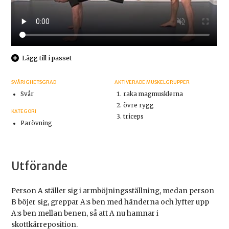
Lägg till i passet
SVÅRIGHETSGRAD
AKTIVERADE MUSKELGRUPPER
Svår
raka magmusklerna
övre rygg
KATEGORI
triceps
Parövning
Utförande
Person A ställer sig i armböjningsställning, medan person
B böjer sig, greppar A:s ben med händerna och lyfter upp
A:s ben mellan benen, så att A nu hamnar i
skottkärreposition.