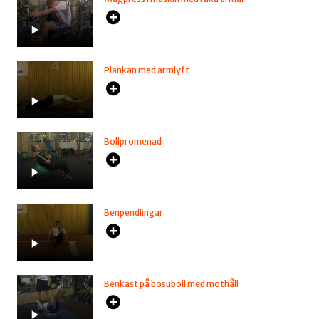
Plankan med armlyft
Bollpromenad
Benpendlingar
Benkast på bosuboll med mothåll