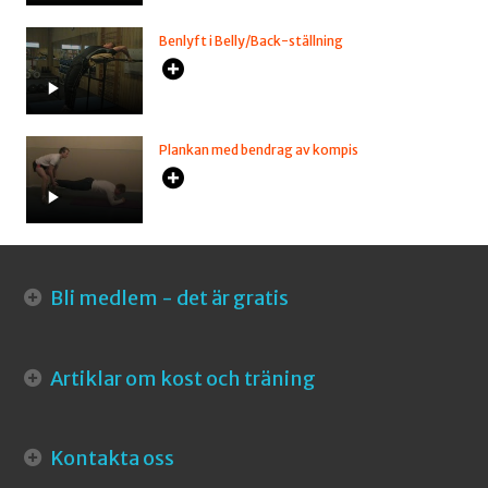
Benlyft i Belly/Back-ställning
Plankan med bendrag av kompis
Bli medlem - det är gratis
Artiklar om kost och träning
Kontakta oss