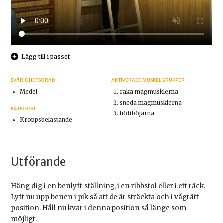
Lägg till i passet
SVÅRIGHETSGRAD
AKTIVERADE MUSKELGRUPPER
Medel
raka magmusklerna
sneda magmusklerna
KATEGORI
höftböjarna
Kroppsbelastande
Utförande
Häng dig i en benlyft-ställning, i en ribbstol eller i ett räck.
Lyft nu upp benen i pik så att de är sträckta och i vågrätt
position. Håll nu kvar i denna position så länge som
möjligt.