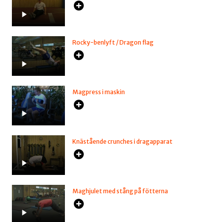
Rocky-benlyft / Dragon flag
Magpress i maskin
Knästående crunches i dragapparat
Maghjulet med stång på fötterna