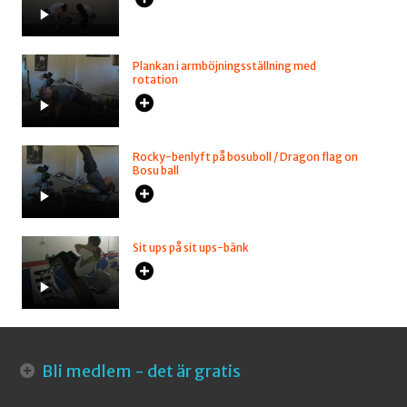
Plankan i armböjningsställning med
rotation
Rocky-benlyft på bosuboll / Dragon flag on
Bosu ball
Sit ups på sit ups-bänk
Bli medlem - det är gratis