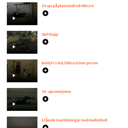
Sit ups på pilatesboll vid ribbstol
Skifthopp
Benlyft i räck/ribbstol över person
Sit-ups med pinne
Stående överlämningar med medicinboll