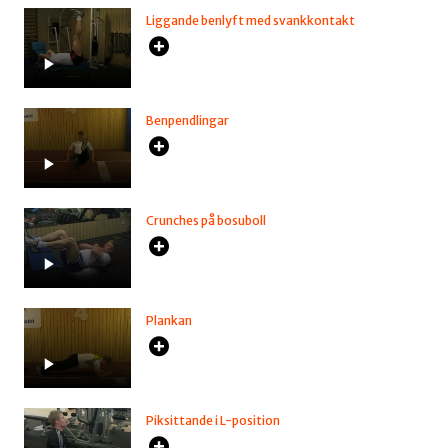
Liggande benlyft med svankkontakt
Benpendlingar
Crunches på bosuboll
Plankan
Piksittande i L-position