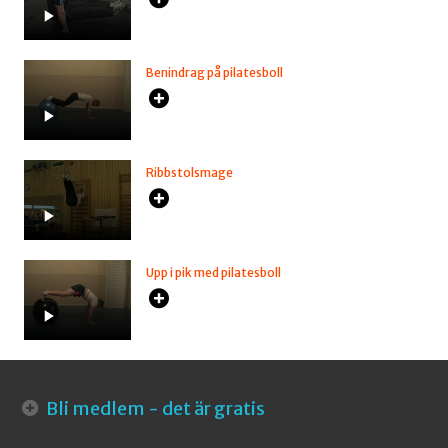
Benindrag på pilatesboll
Ribbstolsmage
Upp i pik med pilatesboll
Bli medlem - det är gratis