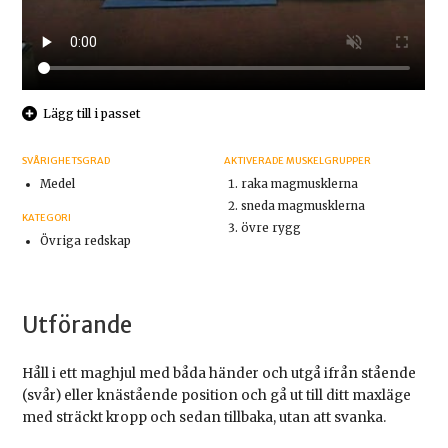
Lägg till i passet
SVÅRIGHETSGRAD
AKTIVERADE MUSKELGRUPPER
Medel
raka magmusklerna
sneda magmusklerna
KATEGORI
övre rygg
Övriga redskap
Utförande
Håll i ett maghjul med båda händer och utgå ifrån stående
(svår) eller knästående position och gå ut till ditt maxläge
med sträckt kropp och sedan tillbaka, utan att svanka.