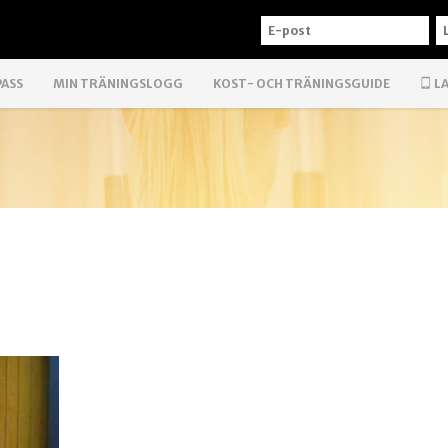
E-
L
POST
PASS
MIN TRÄNINGSLOGG
KOST- OCH TRÄNINGSGUIDE
LA