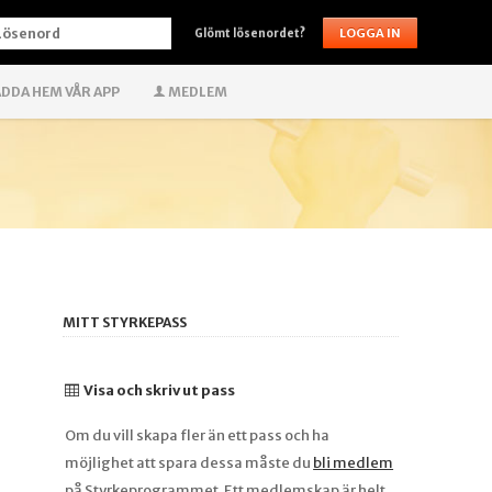
ÖSENORD
Glömt lösenordet?
DDA HEM VÅR APP
MEDLEM
MITT STYRKEPASS
Visa och skriv ut pass
Om du vill skapa fler än ett pass och ha
möjlighet att spara dessa måste du
bli medlem
på Styrkeprogrammet. Ett medlemskap är helt