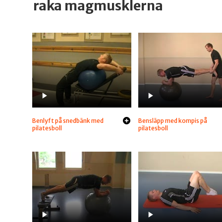
raka magmusklerna
Benlyft på snedbänk med
Bensläpp med kompis på
pilatesboll
pilatesboll