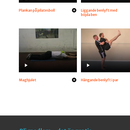
Plankan på pilatesboll
Liggande benlyft med
böjda ben
Maghjulet
Hängande benlyft i par