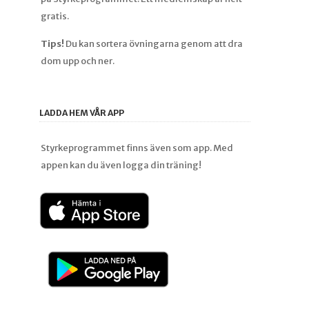
gratis.
Tips!
Du kan sortera övningarna genom att dra
dom upp och ner.
LADDA HEM VÅR APP
Styrkeprogrammet finns även som app. Med
appen kan du även logga din träning!