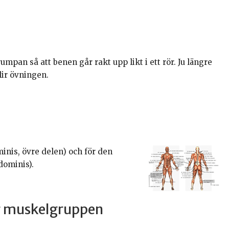
umpan så att benen går rakt upp likt i ett rör. Ju längre
lir övningen.
nis, övre delen) och för den
dominis).
ar muskelgruppen