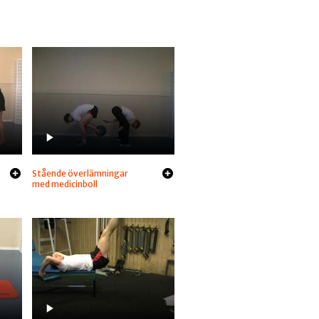
Stående överlämningar
med medicinboll