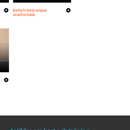
Benlyft med rumpan
utanför bänk