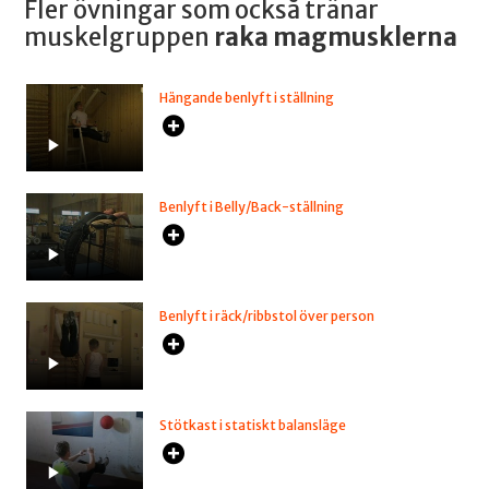
Fler övningar som också tränar
muskelgruppen
raka magmusklerna
Hängande benlyft i ställning
Benlyft i Belly/Back-ställning
Benlyft i räck/ribbstol över person
Stötkast i statiskt balansläge