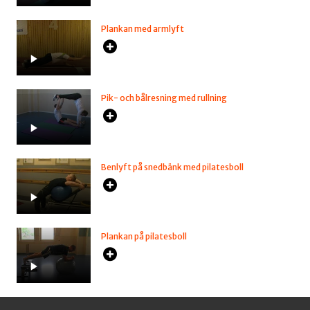
Plankan med armlyft
Pik- och bålresning med rullning
Benlyft på snedbänk med pilatesboll
Plankan på pilatesboll