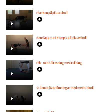
Plankan på pilatesboll
Bensläpp med kompis på pilatesboll
Pik- och bålresning med rullning
Stående överlämningar med medicinboll