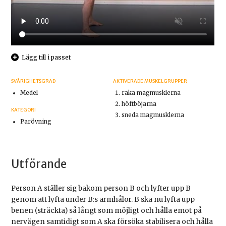
Lägg till i passet
SVÅRIGHETSGRAD
AKTIVERADE MUSKELGRUPPER
Medel
raka magmusklerna
höftböjarna
KATEGORI
sneda magmusklerna
Parövning
Utförande
Person A ställer sig bakom person B och lyfter upp B
genom att lyfta under B:s armhålor. B ska nu lyfta upp
benen (sträckta) så långt som möjligt och hålla emot på
nervägen samtidigt som A ska försöka stabilisera och hålla