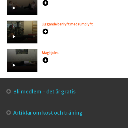
Liggande benlyft med rumplyft
Maghjulet
Bli medlem - det är gratis
Artiklar om kost och träning