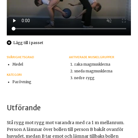
Lägg till i passet
SVÅRIGHETSGRAD
AKTIVERADE MUSKELGRUPPER
Medel
raka magmusklerna
sneda magmusklerna
KATEGORI
nedre rygg
Parövning
Utförande
Stå rygg mot rygg mot varandra med ca 1 m mellanrum.
Person A lämnar över bollen till person B bakåt ovanför
huvudet, medan B tar emot och lämnar tillbaks bollen