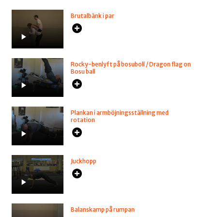
Brutalbänk i par
Rocky-benlyft på bosuboll / Dragon flag on
Bosu ball
Plankan i armböjningsställning med
rotation
Juckhopp
Balanskamp på rumpan