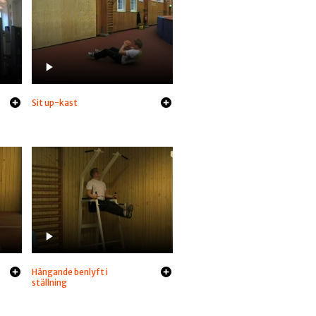
Sit up-kast
Hängande benlyft i
ställning