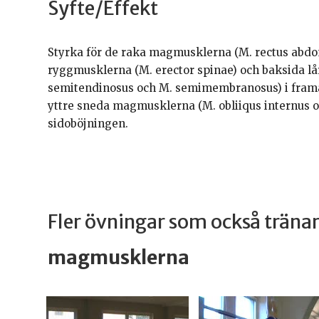
Syfte/Effekt
Styrka för de raka magmusklerna (M. rectus abdom
ryggmusklerna (M. erector spinae) och baksida lår
semitendinosus och M. semimembranosus) i framå
yttre sneda magmusklerna (M. obliiqus internus o
sidoböjningen.
Fler övningar som också trän
magmusklerna