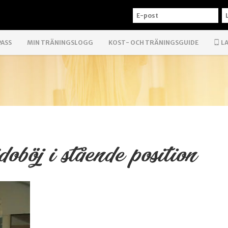
E-
L
POST
PASS
MIN TRÄNINGSLOGG
KOST- OCH TRÄNINGSGUIDE
LA
doböj i stående position