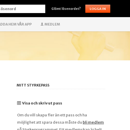
ÖSENORD
Glömt lösenordet?
DDA HEM VÅR APP
MEDLEM
MITT STYRKEPASS
Visa och skriv ut pass
Om du vill skapa fler än ett pass och ha
möjlighet att spara dessa måste du
bli medlem
på Styrkeprogrammet. Ett medlemskap är helt