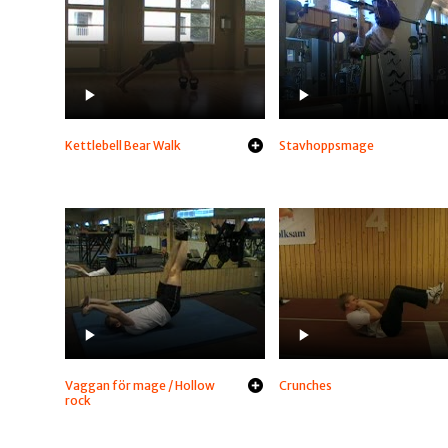
Kettlebell Bear Walk
Stavhoppsmage
Vaggan för mage / Hollow
Crunches
rock