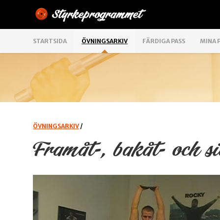
STARTSIDA
ÖVNINGSARKIV
FÄRDIGA PASS
MINA 
ÖVNINGSARKIV
/
Framåt-, bakåt- och si