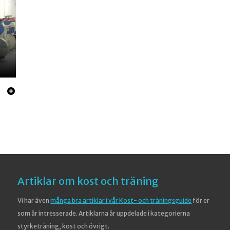
Artiklar om kost och träning
Vi har även
många bra artiklar i vår Kost- och träningsguide
för er
som är intresserade. Artiklarna är uppdelade i kategorierna
styrketräning, kost och övrigt.