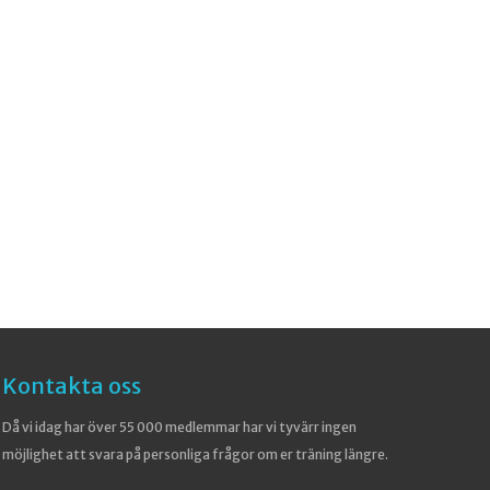
Kontakta oss
Då vi idag har över 55 000 medlemmar har vi tyvärr ingen
möjlighet att svara på personliga frågor om er träning längre.