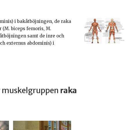
inis) i bakåtböjningen, de raka
 (M. biceps femoris, M.
tböjningen samt de inre och
ch externus abdominis) i
ar muskelgruppen
raka