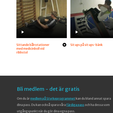
Sittande bålrotationer
Sit ups på sit ups-bänk
med medicinboll vid
ribbstol
Bli medlem - det är gratis
Om du är
medlem på Styrkeprogrammet
kan du bland annat spara
dina pass. Du kan också spara våra
färdiga pass
och ha dessa som
utgångspunkt när du gör dina egna pass.