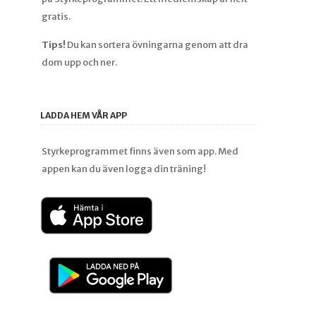
gratis.
Tips!
Du kan sortera övningarna genom att dra
dom upp och ner.
LADDA HEM VÅR APP
Styrkeprogrammet finns även som app. Med
appen kan du även logga din träning!