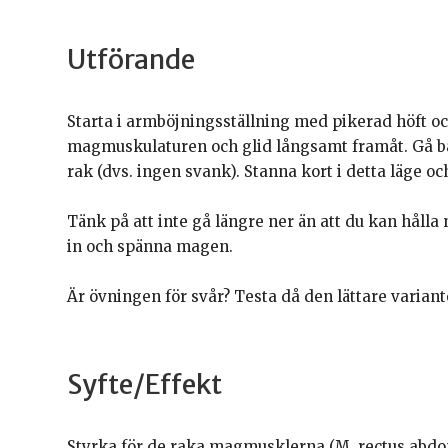
Utförande
Starta i armböjningsställning med pikerad höft oc
magmuskulaturen och glid långsamt framåt. Gå bar
rak (dvs. ingen svank). Stanna kort i detta läge oc
Tänk på att inte gå längre ner än att du kan håll
in och spänna magen.
Är övningen för svår? Testa då den lättare varian
Syfte/Effekt
Styrka för de raka magmusklerna (M. rectus abdom