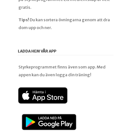
gratis.
Tips!
Du kan sortera övningarna genom att dra
dom upp och ner.
LADDA HEM VÅR APP
Styrkeprogrammet finns även som app. Med
appen kan du även logga din träning!