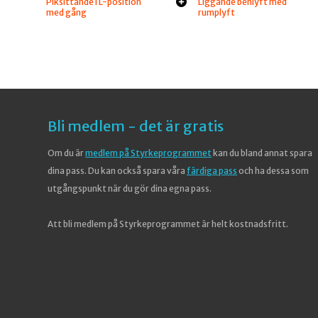
Piksittande i L-position
Liggande benlyft med
med gång
rumplyft
Bli medlem - det är gratis
Om du är
medlem på Styrkeprogrammet
kan du bland annat spara
dina pass. Du kan också spara våra
färdiga pass
och ha dessa som
utgångspunkt när du gör dina egna pass.
Att bli medlem på Styrkeprogrammet är helt kostnadsfritt.