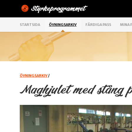
STARTSIDA
ÖVNINGSARKIV
FÄRDIGA PASS
MINA 
ÖVNINGSARKIV
/
Maghjulet med stång p