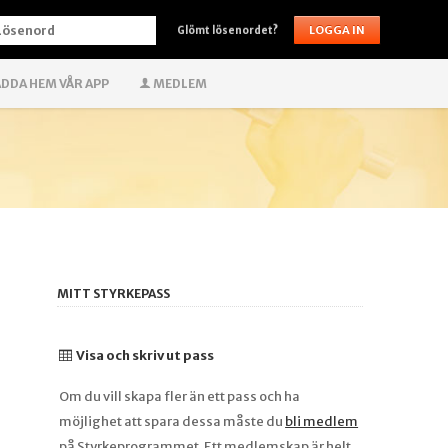
ÖSENORD
Glömt lösenordet?
DDA HEM VÅR APP
MEDLEM
MITT STYRKEPASS
Visa och skriv ut pass
Om du vill skapa fler än ett pass och ha
möjlighet att spara dessa måste du
bli medlem
på Styrkeprogrammet. Ett medlemskap är helt