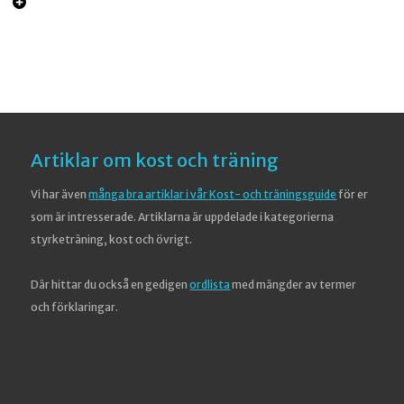
Artiklar om kost och träning
Vi har även
många bra artiklar i vår Kost- och träningsguide
för er
som är intresserade. Artiklarna är uppdelade i kategorierna
styrketräning, kost och övrigt.
Där hittar du också en gedigen
ordlista
med mängder av termer
och förklaringar.