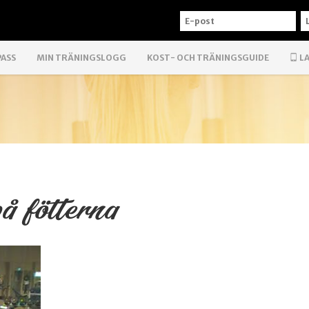
E-
L
POST
PASS
MIN TRÄNINGSLOGG
KOST- OCH TRÄNINGSGUIDE
LA
å fötterna