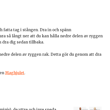
h fatta tag i stången. Dra in och spänn
a så långt ner att du kan hålla nedre delen av ryggen
h dra dig sedan tillbaka.
a nedre delen av ryggen rak. Detta gör du genom att dra
ten
Maghjulet
.
inis), de yttre och inre sneda