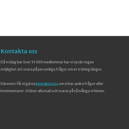
Kontakta oss
Då vi idag har över 55 000 medlemmar har vi tyvärr ingen
möjlighet att svara på personliga frågor om er träning längre.
Däremot får ni gärna
kontakta oss
om ni har andra frågor eller
kommentarer. Vi läser alla mail och svarar på så många vi hinner.