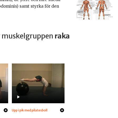
bdominis) samt styrka för den
ar muskelgruppen
raka
Upp i pik med pilatesboll