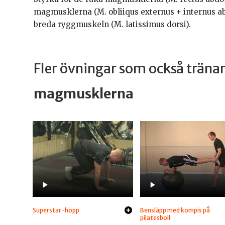
magmusklerna (M. obliiqus externus + internus a
breda ryggmuskeln (M. latissimus dorsi).
Fler övningar som också trän
magmusklerna
Superstar-hopp
Bensläpp med kompis på
pilatesboll