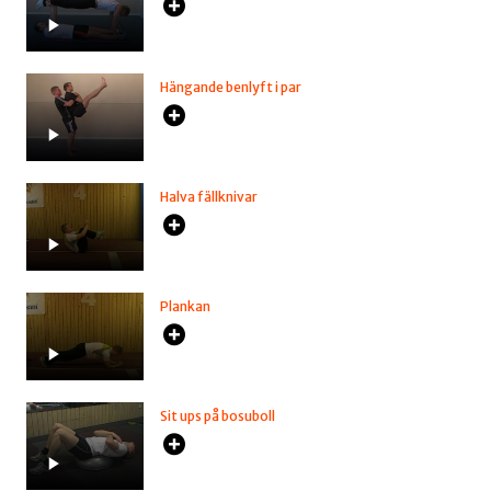
Hängande benlyft i par
Halva fällknivar
Plankan
Sit ups på bosuboll