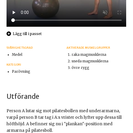
Lägg till i passet
SVÅRIGHETSGRAD
AKTIVERADE MUSKELGRUPPER
Medel
raka magmusklerna
sneda magmusklerna
KATEGORI
övre rygg
Parövning
Utförande
Person A lutar sig mot pilatesbollen med underarmarna,
varpå person B tar tag i A:s vrister och lyfter upp dessa till
höfthöjd. A befinner sig nu i "plankan"-position med
armarna på pilatesboll.