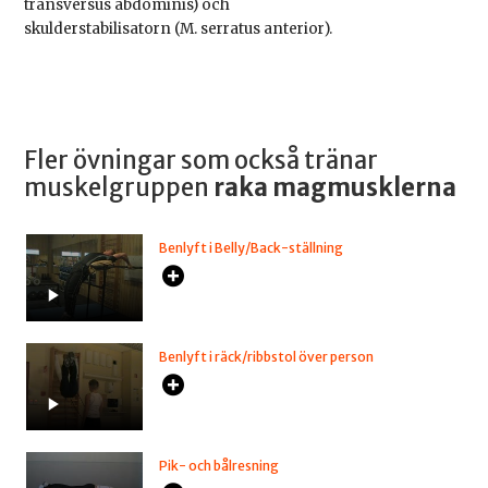
transversus abdominis) och
skulderstabilisatorn (M. serratus anterior).
Fler övningar som också tränar
muskelgruppen
raka magmusklerna
Benlyft i Belly/Back-ställning
Benlyft i räck/ribbstol över person
Pik- och bålresning