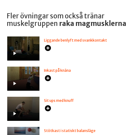
Fler övningar som också tränar
muskelgruppen
raka magmusklerna
Liggande benlyft med svankkontakt
Inkast på knäna
Sit ups med knuff
Stötkast i statiskt balansläge