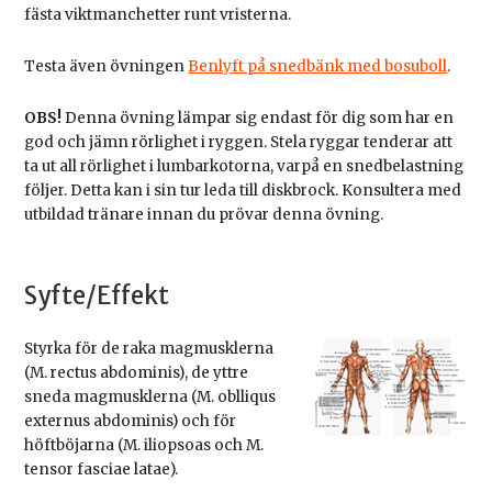
fästa viktmanchetter runt vristerna.
Testa även övningen
Benlyft på snedbänk med bosuboll
.
OBS!
Denna övning lämpar sig endast för dig som har en
god och jämn rörlighet i ryggen. Stela ryggar tenderar att
ta ut all rörlighet i lumbarkotorna, varpå en snedbelastning
följer. Detta kan i sin tur leda till diskbrock. Konsultera med
utbildad tränare innan du prövar denna övning.
Syfte/Effekt
Styrka för de raka magmusklerna
(M. rectus abdominis), de yttre
sneda magmusklerna (M. oblliqus
externus abdominis) och för
höftböjarna (M. iliopsoas och M.
tensor fasciae latae).