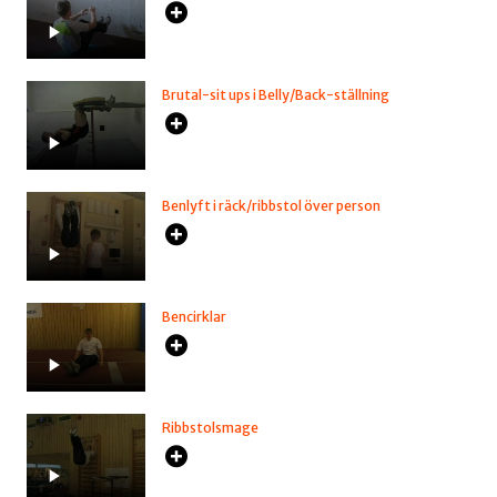
Brutal-sit ups i Belly/Back-ställning
Benlyft i räck/ribbstol över person
Bencirklar
Ribbstolsmage