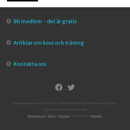
Bli medlem - det är gratis
Artiklar om kost och träning
Kontakta oss
Styrkeprogrammet.se © 2008 - 2026 Mikael Sandin, Ulf Petersson, Ragnar
Frostason och Christofer Sandin.
Kontakta oss
|
Policy
|
Sitemap
| Utveckling av
Republic