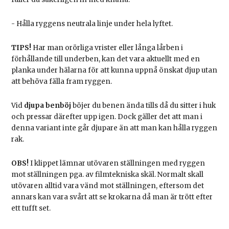
- Hålla ryggens neutrala linje under hela lyftet.
TIPS!
Har man orörliga vrister eller långa lårben i
förhållande till underben, kan det vara aktuellt med en
planka under hälarna för att kunna uppnå önskat djup utan
att behöva fälla fram ryggen.
Vid
djupa benböj
böjer du benen ända tills då du sitter i huk
och pressar därefter upp igen. Dock gäller det att man i
denna variant inte går djupare än att man kan hålla ryggen
rak.
OBS!
I klippet lämnar utövaren ställningen med ryggen
mot ställningen pga. av filmtekniska skäl. Normalt skall
utövaren alltid vara vänd mot ställningen, eftersom det
annars kan vara svårt att se krokarna då man är trött efter
ett tufft set.