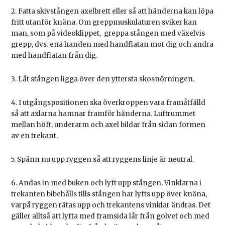
2. Fatta skivstången axelbrett eller så att händerna kan löpa
fritt utanför knäna. Om greppmuskulaturen sviker kan
man, som på videoklippet, greppa stången med växelvis
grepp, dvs. ena handen med handflatan mot dig och andra
med handflatan från dig.
3. Låt stången ligga över den yttersta skosnörningen.
4. I utgångspositionen ska överkroppen vara framåtfälld
så att axlarna hamnar framför händerna. Luftrummet
mellan höft, underarm och axel bildar från sidan formen
av en trekant.
5. Spänn nu upp ryggen så att ryggens linje är neutral.
6. Andas in med buken och lyft upp stången. Vinklarna i
trekanten bibehålls tills stången har lyfts upp över knäna,
varpå ryggen rätas upp och trekantens vinklar ändras. Det
gäller alltså att lyfta med framsida lår från golvet och med