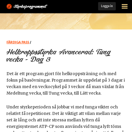
Logga in
STARTSIDA
ÖVNINGSARKIV
FÄRDIGA PASS
FÄRDIGA PASS
/
Helkroppsstyrka Avancerad: Tung
MINA PASS
vecka - Dag 3
MIN TRÄNINGSLOGG
Det är ett program gjort för helkroppsträning och med
fokus på basövningar. Programmet är uppdelat på 3 dagar i
KOST- OCH TRÄNINGSGUIDE
veckan med en veckocykel på 3 veckor då man växlar från
Medeltung vecka, till Tung vecka, till Lätt vecka.
LADDA HEM VÅR APP
Under styrkeperioden så jobbar vi med tunga vikter och
MEDLEM
relativt få repetitioner. Det är viktigt att vilan mellan varje
set är lång och att inte stressa mellan lyften då
energisystemet ATP-CP som används vid tunga lyft töms