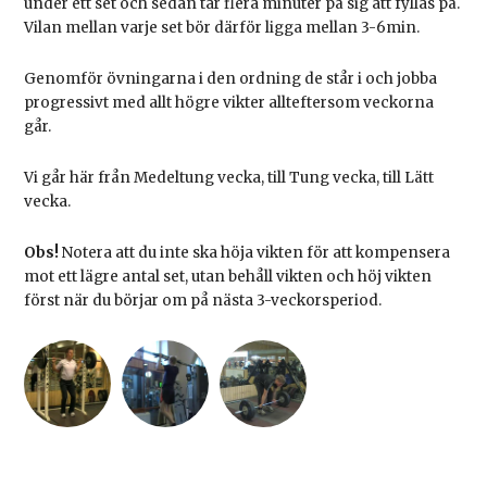
under ett set och sedan tar flera minuter på sig att fyllas på.
Vilan mellan varje set bör därför ligga mellan 3-6min.
Genomför övningarna i den ordning de står i och jobba
progressivt med allt högre vikter allteftersom veckorna
går.
Vi går här från Medeltung vecka, till Tung vecka, till Lätt
vecka.
Obs!
Notera att du inte ska höja vikten för att kompensera
mot ett lägre antal set, utan behåll vikten och höj vikten
först när du börjar om på nästa 3-veckorsperiod.