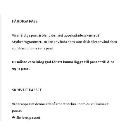
FÄRDIGA PASS
Våra färdiga pass är bland de mest uppskattade sakerna på
Styrkeprogrammet. Du kan använda dom som de är eller använd dom
som bas för dina egna pass.
Du måste vara inloggad för att kunna lägga till passet till dina
egna pass.
SKRIV UT PASSET
Vi har anpassat denna sida så att det ser bra ut om du vill skriva ut
passet.
Skriv ut passet