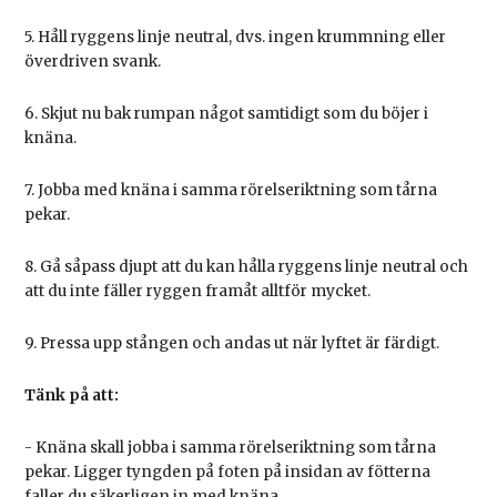
5. Håll ryggens linje neutral, dvs. ingen krummning eller
överdriven svank.
6. Skjut nu bak rumpan något samtidigt som du böjer i
knäna.
7. Jobba med knäna i samma rörelseriktning som tårna
pekar.
8. Gå såpass djupt att du kan hålla ryggens linje neutral och
att du inte fäller ryggen framåt alltför mycket.
9. Pressa upp stången och andas ut när lyftet är färdigt.
Tänk på att:
- Knäna skall jobba i samma rörelseriktning som tårna
pekar. Ligger tyngden på foten på insidan av fötterna
faller du säkerligen in med knäna.