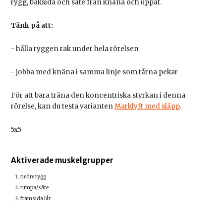
rygg, baksida och säte från knäna och uppåt.
Tänk på att:
- hålla ryggen rak under hela rörelsen
- jobba med knäna i samma linje som tårna pekar
För att bara träna den koncentriska styrkan i denna
rörelse, kan du testa varianten
Marklyft med släpp
.
5x5
Aktiverade muskelgrupper
nedre rygg
rumpa/säte
framsida lår