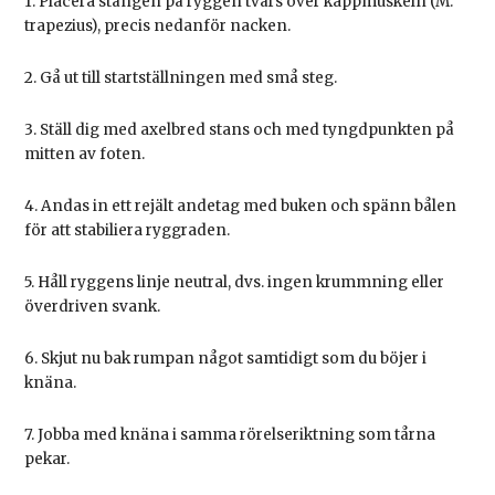
1. Placera stången på ryggen tvärs över kappmuskeln (M.
trapezius), precis nedanför nacken.
2. Gå ut till startställningen med små steg.
3. Ställ dig med axelbred stans och med tyngdpunkten på
mitten av foten.
4. Andas in ett rejält andetag med buken och spänn bålen
för att stabiliera ryggraden.
5. Håll ryggens linje neutral, dvs. ingen krummning eller
överdriven svank.
6. Skjut nu bak rumpan något samtidigt som du böjer i
knäna.
7. Jobba med knäna i samma rörelseriktning som tårna
pekar.