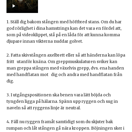
1. Ställ dig bakom stången med höftbred stans. Om du har
god rörlighet i dina hamstrings kan det vara en fördel att,
som på videoklippet, stå på en låda för att kunna komma
djupare innan vikterna nuddar golvet.
2. Fatta skivstången axelbrett eller så att händerna kan löpa
fritt utanför knäna. Om greppmuskulaturen sviker kan
man greppa stången med växelvis grepp, dvs. ena handen
med handflatan mot dig och andra med handflatan från
dig.
3. I utgångspositionen ska benen vara lätt böjda och
tyngden ligga på hälarna. Spänn upp ryggen och sug in
naveln så att ryggens linje är neutral.
4. Fäll nu ryggen framåt samtidigt som du skjuter bak
rumpan och låt stången gå nära kroppen. Böjningen sker i