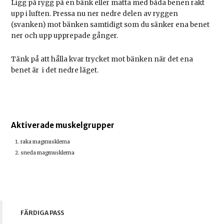
Ligg på rygg på en bänk eller matta med båda benen rakt
upp i luften. Pressa nu ner nedre delen av ryggen
(svanken) mot bänken samtidigt som du sänker ena benet
ner och upp upprepade gånger.
Tänk på att hålla kvar trycket mot bänken när det ena
benet är i det nedre läget.
Aktiverade muskelgrupper
raka magmusklerna
sneda magmusklerna
FÄRDIGA PASS