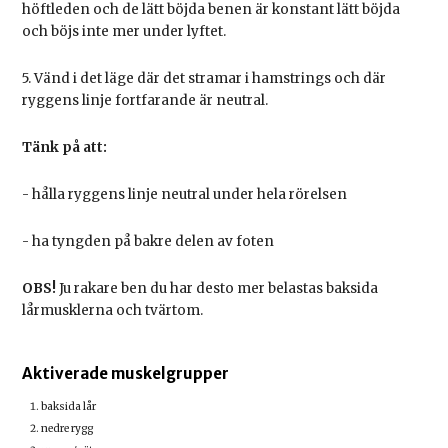
höftleden och de lätt böjda benen är konstant lätt böjda
och böjs inte mer under lyftet.
5. Vänd i det läge där det stramar i hamstrings och där
ryggens linje fortfarande är neutral.
Tänk på att:
- hålla ryggens linje neutral under hela rörelsen
- ha tyngden på bakre delen av foten
OBS!
Ju rakare ben du har desto mer belastas baksida
lårmusklerna och tvärtom.
Aktiverade muskelgrupper
baksida lår
nedre rygg