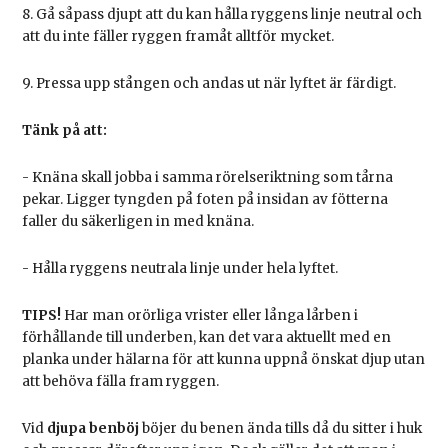
8. Gå såpass djupt att du kan hålla ryggens linje neutral och
att du inte fäller ryggen framåt alltför mycket.
9. Pressa upp stången och andas ut när lyftet är färdigt.
Tänk på att:
- Knäna skall jobba i samma rörelseriktning som tårna
pekar. Ligger tyngden på foten på insidan av fötterna
faller du säkerligen in med knäna.
- Hålla ryggens neutrala linje under hela lyftet.
TIPS!
Har man orörliga vrister eller långa lårben i
förhållande till underben, kan det vara aktuellt med en
planka under hälarna för att kunna uppnå önskat djup utan
att behöva fälla fram ryggen.
Vid
djupa benböj
böjer du benen ända tills då du sitter i huk