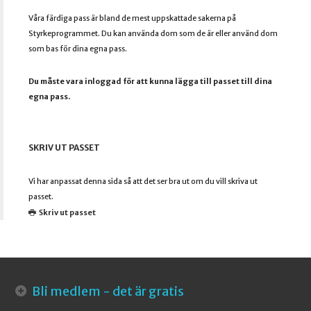
Våra färdiga pass är bland de mest uppskattade sakerna på
Styrkeprogrammet. Du kan använda dom som de är eller använd dom
som bas för dina egna pass.
Du måste vara inloggad för att kunna lägga till passet till dina
egna pass.
SKRIV UT PASSET
Vi har anpassat denna sida så att det ser bra ut om du vill skriva ut
passet.
Skriv ut passet
Bli medlem - det är gratis