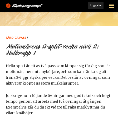
Logga in
STARTSIDA
ÖVNINGSARKIV
FÄRDIGA PASS
FÄRDIGA PASS
/
Motionärens 2-split-vecka nivå 2:
MINA PASS
Helkropp 1
MIN TRÄNINGSLOGG
Helkropp 1 är ett av två pass som lämpar sig för dig som är
motionär, men inte nybörjare, och som kan tänka sig att
KOST- OCH TRÄNINGSGUIDE
träna 2-3 ggr styrka per vecka. Det består av övningar som
aktiverar kroppens stora muskelgrupper.
LADDA HEM VÅR APP
Jobba igenom följande övningar med god teknik och högt
MEDLEM
tempo genom att arbeta med två övningar åt gången.
Exempelvis går du direkt vidare till raka marklyft när du
vilar i knäböjen.