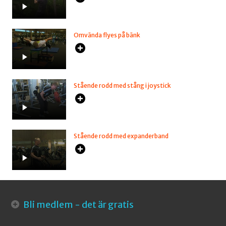
Omvända flyes på bänk
Stående rodd med stång i joystick
Stående rodd med expanderband
Bli medlem - det är gratis