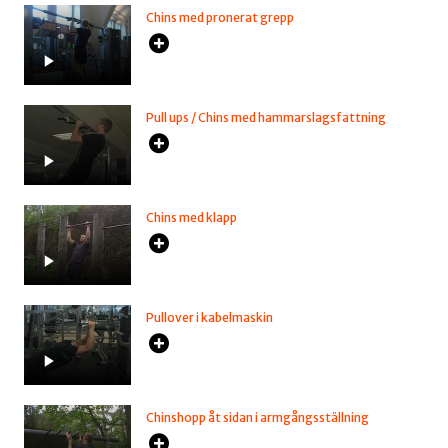
Chins med pronerat grepp
Pull ups / Chins med hammarslagsfattning
Chins med klapp
Pullover i kabelmaskin
Chinshopp åt sidan i armgångsställning