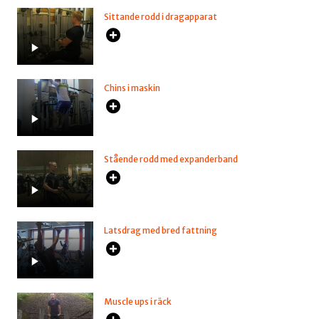
Sittande rodd i dragapparat
Chins i maskin
Stående rodd med expanderband
Latsdrag med bred fattning
Muscle ups i räck