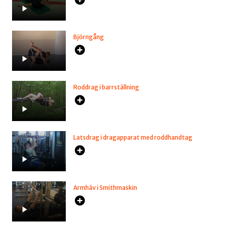
Björngång
Roddrag i barrställning
Latsdrag i dragapparat med roddhandtag
Armhäv i Smithmaskin