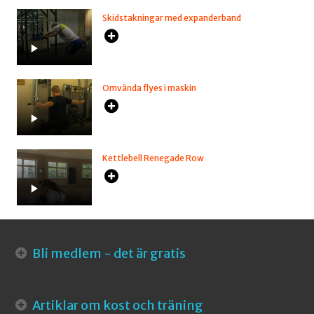
Skidstakningar med expanderband
Omvända flyes i maskin
Kettlebell Renegade Row
Bli medlem - det är gratis
Artiklar om kost och träning