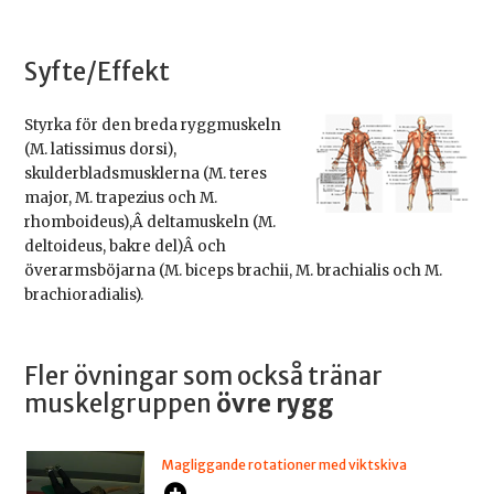
Syfte/Effekt
Styrka för den breda ryggmuskeln
(M. latissimus dorsi),
skulderbladsmusklerna (M. teres
major, M. trapezius och M.
rhomboideus),Â deltamuskeln (M.
deltoideus, bakre del)Â och
överarmsböjarna (M. biceps brachii, M. brachialis och M.
brachioradialis).
Fler övningar som också tränar
muskelgruppen
övre rygg
Magliggande rotationer med viktskiva