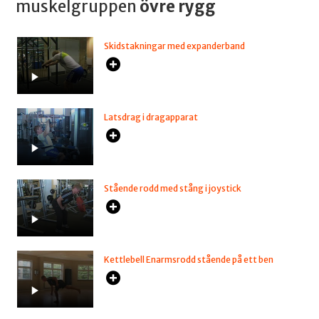
muskelgruppen
övre rygg
Skidstakningar med expanderband
Latsdrag i dragapparat
Stående rodd med stång i joystick
Kettlebell Enarmsrodd stående på ett ben