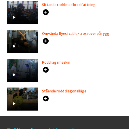
Sittande rodd med bred fattning
Omvända flyes i cable-crossover på rygg
Roddrag i maskin
Stående rodd diagonalläge