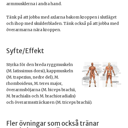
armmusklerna i andra hand.
Tänk på att jobba med axlarna bakom kroppen i slutläget
och ihop med skulderbladen. Tänk också på att jobba med
överarmarna nära kroppen.
Syfte/Effekt
Styrka för den breda ryggmuskeln
(M. latissimus dorsi), kappmuskeln
(M. trapezius, nedre del), M.
rhomboideus, M. teres major,
överarmsböjarna (M. biceps brachii,
M. brachialis och M. brachioradialis)
och överarmssträckaren (M. triceps brachii).
Fler övningar som också tränar