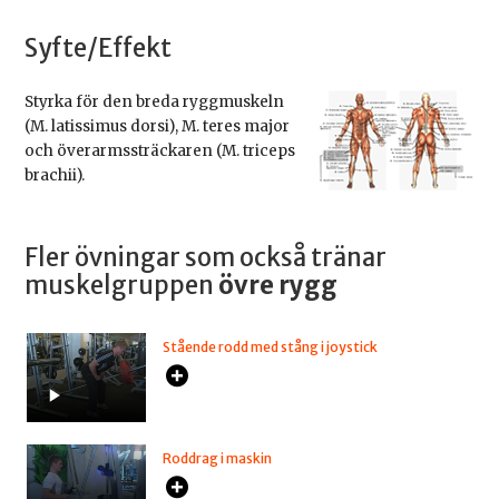
Syfte/Effekt
Styrka för den breda ryggmuskeln
(M. latissimus dorsi), M. teres major
och överarmssträckaren (M. triceps
brachii).
Fler övningar som också tränar
muskelgruppen
övre rygg
Stående rodd med stång i joystick
Roddrag i maskin