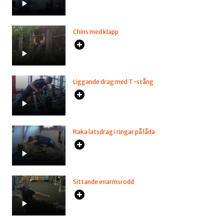
Chins med klapp
Liggande drag med T-stång
Raka latsdrag i ringar på låda
Sittande enarmsrodd