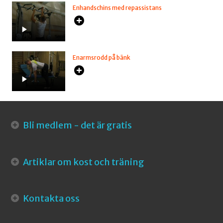
Enhandschins med repassistans
Enarmsrodd på bänk
Bli medlem - det är gratis
Artiklar om kost och träning
Kontakta oss