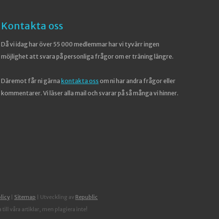
Kontakta oss
Då vi idag har över 55 000 medlemmar har vi tyvärr ingen
möjlighet att svara på personliga frågor om er träning längre.
Däremot får ni gärna
kontakta oss
om ni har andra frågor eller
kommentarer. Vi läser alla mail och svarar på så många vi hinner.
licy
|
Sitemap
| Utveckling av
Republic
ill våra artiklar, men plagiera inte!