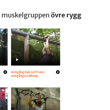
ar muskelgruppen
övre rygg
Armgång bak och fram i
armgångsställning