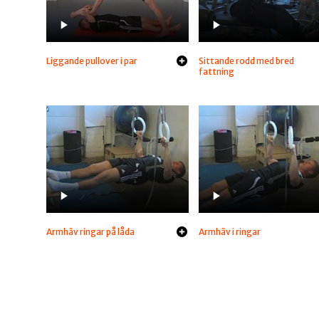
Liggande pullover i par
Sittande rodd med bred
fattning
Armhäv ringar på låda
Armhäv i ringar