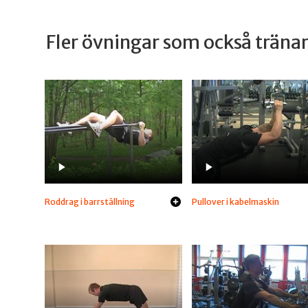
Fler övningar som också trän
Roddrag i barrställning
Pullover i kabelmaskin