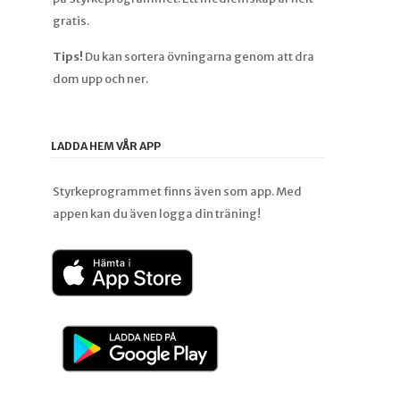
gratis.
Tips!
Du kan sortera övningarna genom att dra
dom upp och ner.
LADDA HEM VÅR APP
Styrkeprogrammet finns även som app. Med
appen kan du även logga din träning!