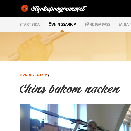
STARTSIDA
ÖVNINGSARKIV
FÄRDIGA PASS
MINA 
ÖVNINGSARKIV
/
Chins bakom nacken