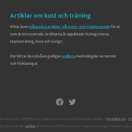
Artiklar om kost och träning
Vi har även
många bra artiklar i vår Kost- och träningsguide
för er
som är intresserade. Artiklarna är uppdelade i kategorierna
styrketräning, kost och övrigt.
Där hittar du också en gedigen
ordlista
med mängder av termer
och förklaringar.
ael Sandin, Ulf Petersson, Ragnar Frostason och Christofer Sandin.
|
Kontakta oss
|
Po
gt tillstånd. Alla
artiklar
är skrivna av Ulf Petersson om inget annat anges. Referera gärna t