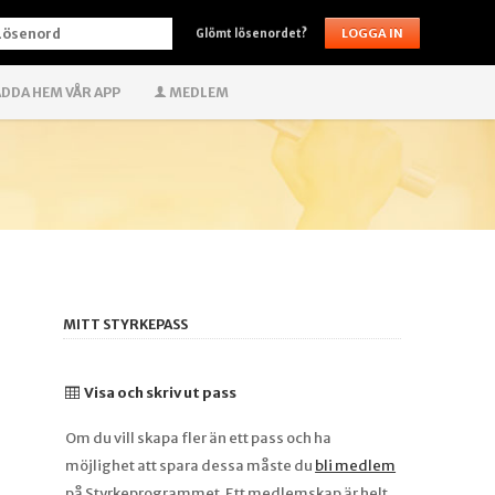
ÖSENORD
Glömt lösenordet?
DDA HEM VÅR APP
MEDLEM
MITT STYRKEPASS
Visa och skriv ut pass
Om du vill skapa fler än ett pass och ha
möjlighet att spara dessa måste du
bli medlem
på Styrkeprogrammet. Ett medlemskap är helt