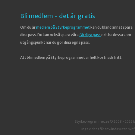
Bli medlem - det är gratis
Om du är
medlem på Styrkeprogrammet
kan du bland annat spara
dina pass. Du kan också spara våra
färdiga pass
och ha dessa som
utgångspunkt när du gör dina egna pass.
Att bli medlem på Styrkeprogrammet är helt kostnadsfritt.
Styrkeprogrammet.se © 2008 - 2026 Mik
Inga videos får användas utan skrifli