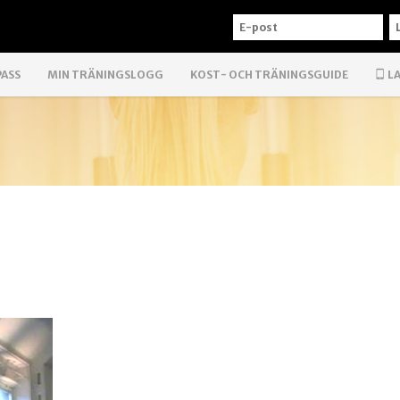
E-
L
POST
PASS
MIN TRÄNINGSLOGG
KOST- OCH TRÄNINGSGUIDE
LA