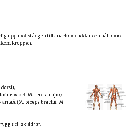
dig upp mot stången tills nacken nuddar och håll emot
bakom kroppen.
dorsi),
oideus och M. teres major),
jarnaÂ (M. biceps brachii, M.
rygg och skuldror.