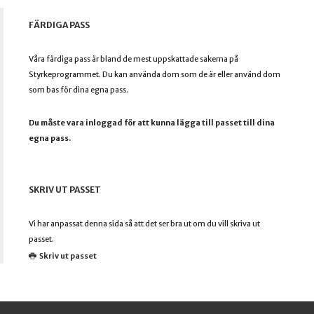
FÄRDIGA PASS
Våra färdiga pass är bland de mest uppskattade sakerna på
Styrkeprogrammet. Du kan använda dom som de är eller använd dom
som bas för dina egna pass.
Du måste vara inloggad för att kunna lägga till passet till dina
egna pass.
SKRIV UT PASSET
Vi har anpassat denna sida så att det ser bra ut om du vill skriva ut
passet.
Skriv ut passet