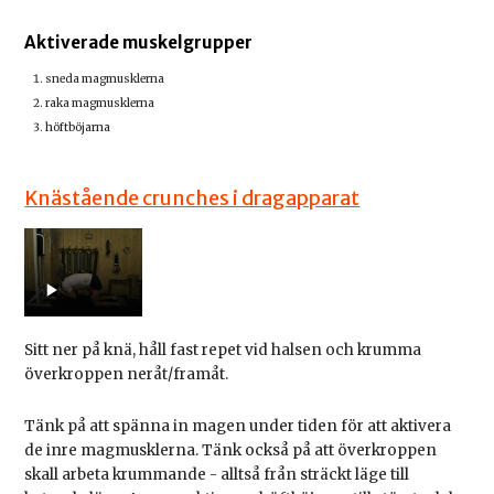
Aktiverade muskelgrupper
sneda magmusklerna
raka magmusklerna
höftböjarna
Knästående crunches i dragapparat
Sitt ner på knä, håll fast repet vid halsen och krumma
överkroppen neråt/framåt.
Tänk på att spänna in magen under tiden för att aktivera
de inre magmusklerna. Tänk också på att överkroppen
skall arbeta krummande - alltså från sträckt läge till