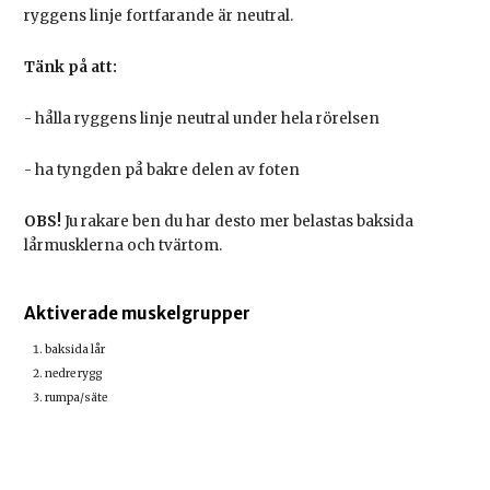
ryggens linje fortfarande är neutral.
Tänk på att:
- hålla ryggens linje neutral under hela rörelsen
- ha tyngden på bakre delen av foten
OBS!
Ju rakare ben du har desto mer belastas baksida
lårmusklerna och tvärtom.
Aktiverade muskelgrupper
baksida lår
nedre rygg
rumpa/säte