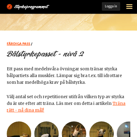
Logga in
STARTSIDA
ÖVNINGSARKIV
FÄRDIGA PASS
FÄRDIGA PASS
/
Bålstyrkepasset - nivå 2
MINA PASS
Ett pass med medelsvåra övningar som tränar styrka
MIN TRÄNINGSLOGG
bålpartiets alla muskler. Lämpar sig bra t.ex. till idrottare
som har medelhöga krav på bålstyrka.
KOST- OCH TRÄNINGSGUIDE
Välj antal set och repetitioner utifrån vilken typ av styrka
LADDA HEM VÅR APP
du är ute efter att träna. Läs mer om detta i artikeln
Träna
rätt - nå dina mål!
MEDLEM