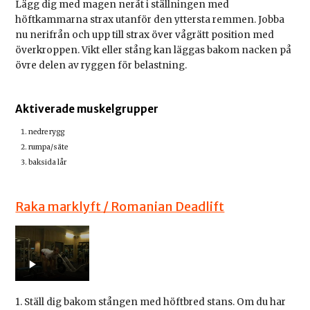
Lägg dig med magen neråt i ställningen med
höftkammarna strax utanför den yttersta remmen. Jobba
nu nerifrån och upp till strax över vågrätt position med
överkroppen. Vikt eller stång kan läggas bakom nacken på
övre delen av ryggen för belastning.
Aktiverade muskelgrupper
nedre rygg
rumpa/säte
baksida lår
Raka marklyft / Romanian Deadlift
1. Ställ dig bakom stången med höftbred stans. Om du har