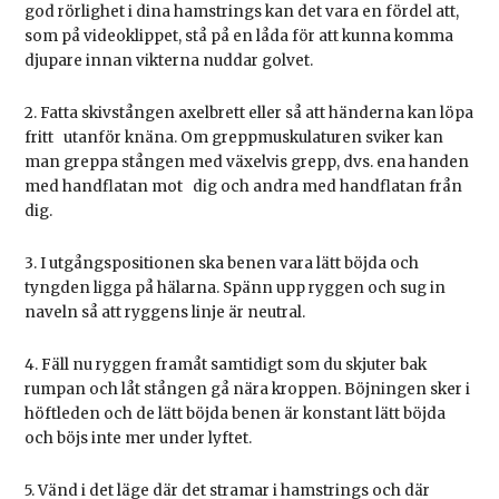
god rörlighet i dina hamstrings kan det vara en fördel att,
som på videoklippet, stå på en låda för att kunna komma
djupare innan vikterna nuddar golvet.
2. Fatta skivstången axelbrett eller så att händerna kan löpa
fritt utanför knäna. Om greppmuskulaturen sviker kan
man greppa stången med växelvis grepp, dvs. ena handen
med handflatan mot dig och andra med handflatan från
dig.
3. I utgångspositionen ska benen vara lätt böjda och
tyngden ligga på hälarna. Spänn upp ryggen och sug in
naveln så att ryggens linje är neutral.
4. Fäll nu ryggen framåt samtidigt som du skjuter bak
rumpan och låt stången gå nära kroppen. Böjningen sker i
höftleden och de lätt böjda benen är konstant lätt böjda
och böjs inte mer under lyftet.
5. Vänd i det läge där det stramar i hamstrings och där