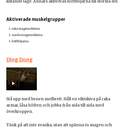
kutande läge. Annars aktiveras höftböjarna till största del.
Aktiverade muskelgrupper
raka magmusklerna
sneda magmusklerna
höftböjarna
Ding Dong
Stå upp med benen axelbrett. Håll en viktskiva på raka
armar, låsa höften och jobba från sida till sida med
överkroppen.
Tänk på att inte svanka, utan att spänna in magen och