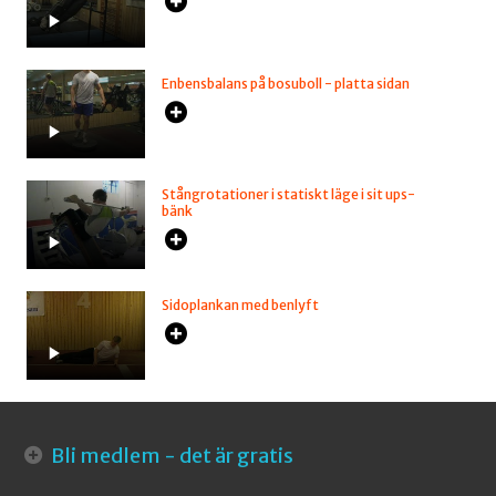
Enbensbalans på bosuboll - platta sidan
Stångrotationer i statiskt läge i sit ups-
bänk
Sidoplankan med benlyft
Bli medlem - det är gratis