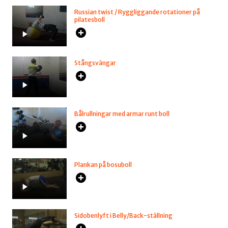
Russian twist / Ryggliggande rotationer på
pilatesboll
Stångsvängar
Bålrullningar med armar runt boll
Plankan på bosuboll
Sidobenlyft i Belly/Back-ställning