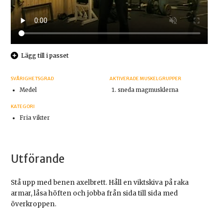
Lägg till i passet
SVÅRIGHETSGRAD
AKTIVERADE MUSKELGRUPPER
Medel
sneda magmusklerna
KATEGORI
Fria vikter
Utförande
Stå upp med benen axelbrett. Håll en viktskiva på raka
armar, låsa höften och jobba från sida till sida med
överkroppen.