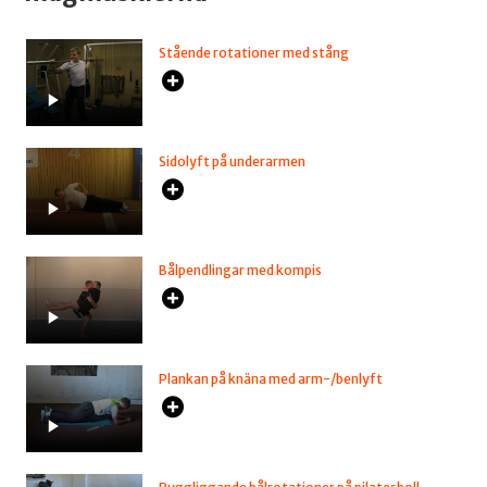
Stående rotationer med stång
Sidolyft på underarmen
Bålpendlingar med kompis
Plankan på knäna med arm-/benlyft