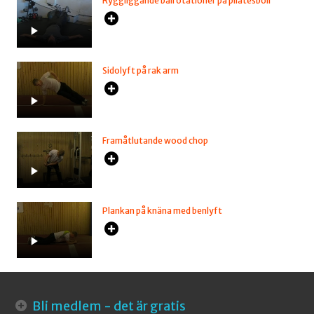
Ryggliggande bålrotationer på pilatesboll
Sidolyft på rak arm
Framåtlutande wood chop
Plankan på knäna med benlyft
Bli medlem - det är gratis