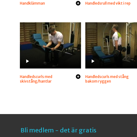
Handklämman
Handledsrull med vikt i rep
Handledscurls med
Handledscurls med stång
skivstång/hantlar
bakom ryggen
Bli medlem - det är gratis