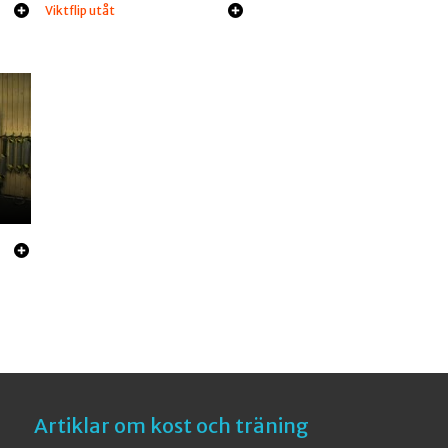
Viktflip utåt
Artiklar om kost och träning