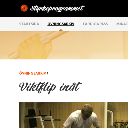
STARTSIDA
ÖVNINGSARKIV
FÄRDIGA PASS
MINA 
ÖVNINGSARKIV
/
Viktflip inåt