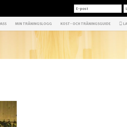
E-
L
POST
PASS
MIN TRÄNINGSLOGG
KOST- OCH TRÄNINGSGUIDE
LA