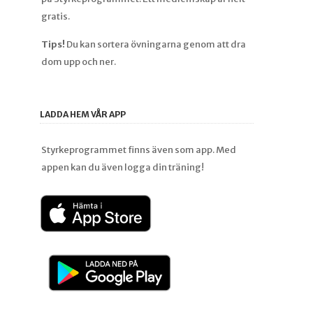
gratis.
Tips!
Du kan sortera övningarna genom att dra
dom upp och ner.
LADDA HEM VÅR APP
Styrkeprogrammet finns även som app. Med
appen kan du även logga din träning!