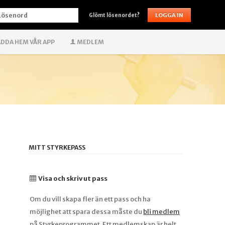
ÖSENORD
Glömt lösenordet?
DDA HEM VÅR APP
MEDLEM
MITT STYRKEPASS
Visa och skriv ut pass
Om du vill skapa fler än ett pass och ha
möjlighet att spara dessa måste du
bli medlem
på Styrkeprogrammet. Ett medlemskap är helt