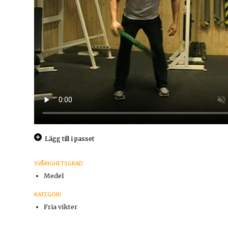
Lägg till i passet
SVÅRIGHETSGRAD
Medel
KATEGORI
Fria vikter