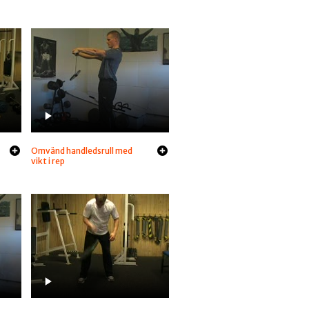
Omvänd handledsrull med
vikt i rep