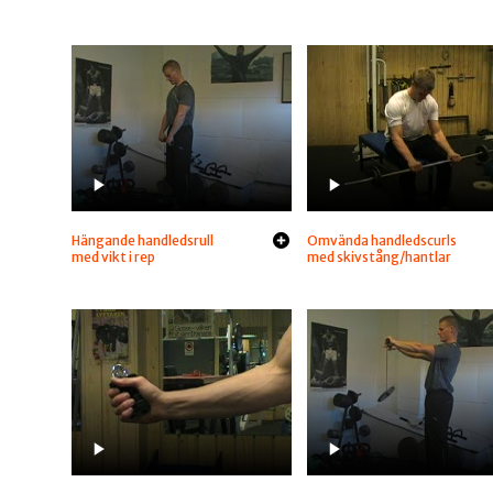
Hängande handledsrull
Omvända handledscurls
med vikt i rep
med skivstång/hantlar