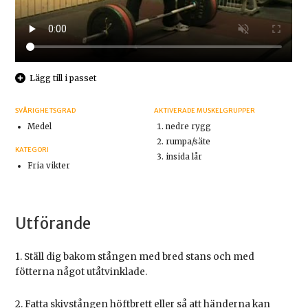
Lägg till i passet
SVÅRIGHETSGRAD
AKTIVERADE MUSKELGRUPPER
Medel
nedre rygg
rumpa/säte
KATEGORI
insida lår
Fria vikter
Utförande
1. Ställ dig bakom stången med bred stans och med
fötterna något utåtvinklade.
2. Fatta skivstången höftbrett eller så att händerna kan