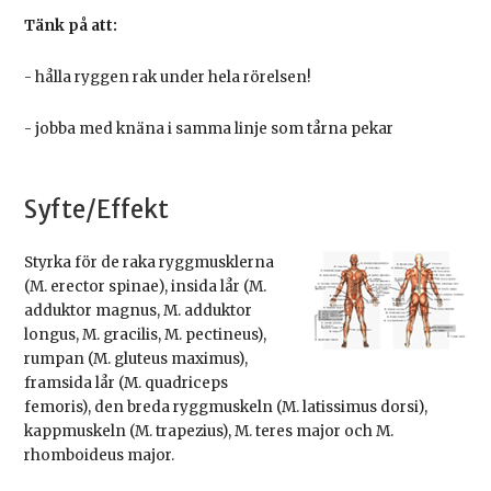
Tänk på att:
- hålla ryggen rak under hela rörelsen!
- jobba med knäna i samma linje som tårna pekar
Syfte/Effekt
Styrka för de raka ryggmusklerna
(M. erector spinae), insida lår (M.
adduktor magnus, M. adduktor
longus, M. gracilis, M. pectineus),
rumpan (M. gluteus maximus),
framsida lår (M. quadriceps
femoris), den breda ryggmuskeln (M. latissimus dorsi),
kappmuskeln (M. trapezius), M. teres major och M.
rhomboideus major.