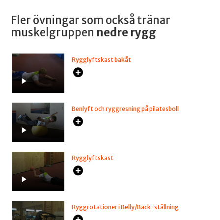
Fler övningar som också tränar
muskelgruppen
nedre rygg
Rygglyftskast bakåt
Benlyft och ryggresning på pilatesboll
Rygglyftskast
Ryggrotationer i Belly/Back-ställning