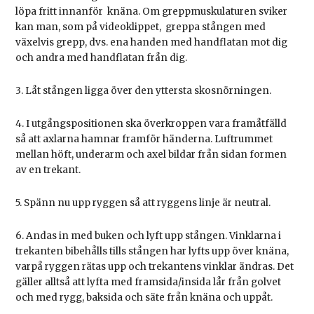
löpa fritt innanför knäna. Om greppmuskulaturen sviker
kan man, som på videoklippet, greppa stången med
växelvis grepp, dvs. ena handen med handflatan mot dig
och andra med handflatan från dig.
3. Låt stången ligga över den yttersta skosnörningen.
4. I utgångspositionen ska överkroppen vara framåtfälld
så att axlarna hamnar framför händerna. Luftrummet
mellan höft, underarm och axel bildar från sidan formen
av en trekant.
5. Spänn nu upp ryggen så att ryggens linje är neutral.
6. Andas in med buken och lyft upp stången. Vinklarna i
trekanten bibehålls tills stången har lyfts upp över knäna,
varpå ryggen rätas upp och trekantens vinklar ändras. Det
gäller alltså att lyfta med framsida/insida lår från golvet
och med rygg, baksida och säte från knäna och uppåt.