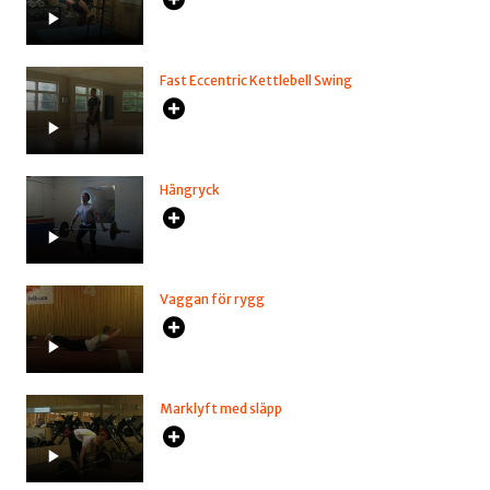
Fast Eccentric Kettlebell Swing
Hängryck
Vaggan för rygg
Marklyft med släpp