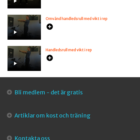
Omvänd handledsrull med vikt i rep
Handledsrull med vikt i rep
Bli medlem - det är gratis
Artiklar om kost och träning
Kontakta oss