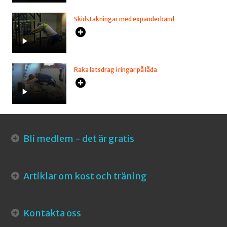
Skidstakningar med expanderband
Raka latsdrag i ringar på låda
Bli medlem - det är gratis
Artiklar om kost och träning
Kontakta oss