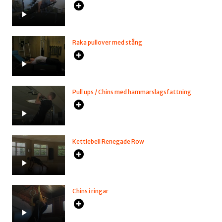
Raka pullover med stång
Pull ups / Chins med hammarslagsfattning
Kettlebell Renegade Row
Chins i ringar