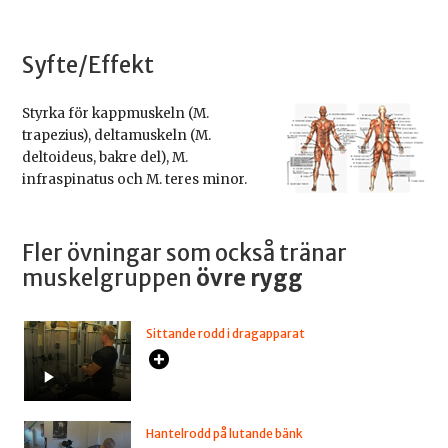
Syfte/Effekt
Styrka för kappmuskeln (M.
trapezius), deltamuskeln (M.
deltoideus, bakre del), M.
infraspinatus och M. teres minor.
Fler övningar som också tränar
muskelgruppen
övre rygg
Sittande rodd i dragapparat
Hantelrodd på lutande bänk