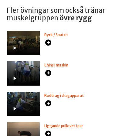
Fler övningar som också tränar
muskelgruppen
övre rygg
Ryck / Snatch
Chins i maskin
Roddrag i dragapparat
Liggande pullover i par