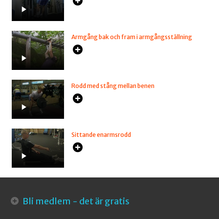
Armgång bak och fram i armgångsställning
Rodd med stång mellan benen
Sittande enarmsrodd
Bli medlem - det är gratis