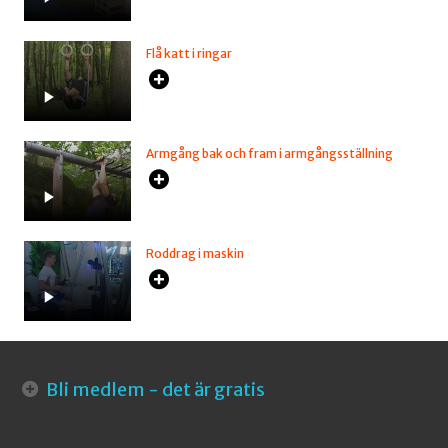
Flå katt i ringar
Armgång bak och fram i armgångsställning
Roddrag i maskin
Bli medlem - det är gratis