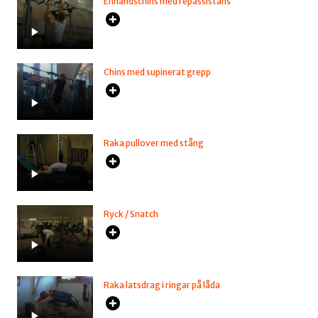
Enhandschins med repassistans
Chins med supinerat grepp
Raka pullover med stång
Ryck / Snatch
Raka latsdrag i ringar på låda