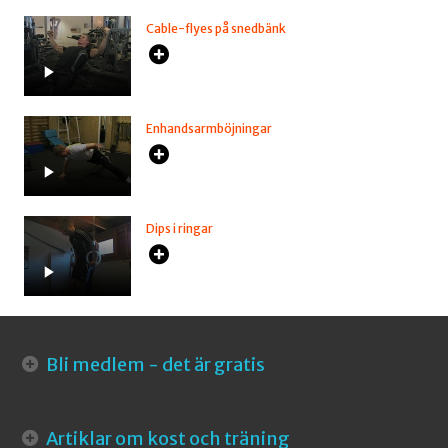
Cable-flyes på snedbänk
Enhandsarmböjningar
Dips i ringar
Bli medlem - det är gratis
Artiklar om kost och träning