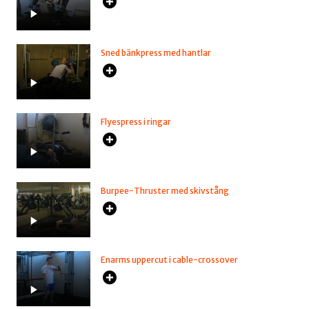
Sned bänkpress med hantlar
Flyespress i ringar
Burpee-Thruster med skivstång
Enarms uppercut i cable-crossover