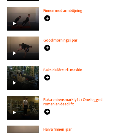
Finnen med armböjning
Good mornings i par
Baksida lårcurl i maskin
Raka enbensmarklyft / One legged
romanian deadlift
Halva finnen i par