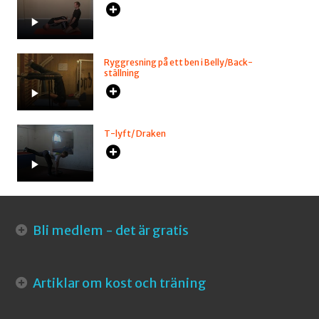
Ryggresning på ett ben i Belly/Back-
ställning
T-lyft/ Draken
Bli medlem - det är gratis
Artiklar om kost och träning