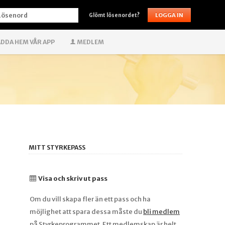
ÖSENORD
Glömt lösenordet?
DDA HEM VÅR APP
MEDLEM
MITT STYRKEPASS
Visa och skriv ut pass
Om du vill skapa fler än ett pass och ha
möjlighet att spara dessa måste du
bli medlem
på Styrkeprogrammet. Ett medlemskap är helt