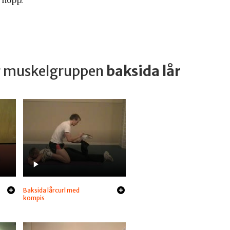
t hopp.
ar muskelgruppen
baksida lår
Baksida lårcurl med
kompis