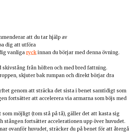
mmenderar att du tar hjälp av
a dig att utföra
 dig vanliga
ryck
innan du börjar med denna övning.
 skivstång från höften och med bred fattning.
roppen, skjuter bak rumpan och direkt börjar dra
lyftet genom att sträcka det sista i benet samtidigt som
gen fortsätter att accelerera via armarna som böjs med
som möjligt (tom stå på tå), gäller det att kasta sig
 stången fortsätter accelerationen upp över huvudet.
r ovanför huvudet, sträcker du på benet för att återgå