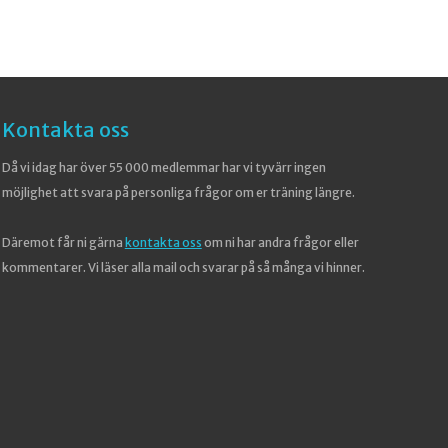
Kontakta oss
Då vi idag har över 55 000 medlemmar har vi tyvärr ingen
möjlighet att svara på personliga frågor om er träning längre.
Däremot får ni gärna
kontakta oss
om ni har andra frågor eller
kommentarer. Vi läser alla mail och svarar på så många vi hinner.