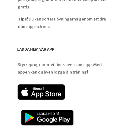
gratis.
Tips!
Du kan sortera övningarna genom att dra
dom upp och ner.
LADDA HEM VÅR APP
Styrkeprogrammet finns även som app. Med
appen kan du även logga din träning!