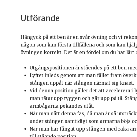
Utförande
Hängyck på ett ben är en svår övning och vi reko
någon som kan första tillfällena och som kan hjälp
övningen korrekt. Det är en fördel om du har lärt
Utgångspositionen är ståendes på ett ben med
Lyftet inleds genom att man fäller fram överk
stången uppåt när stången närmat sig knäet.
Vid denna position gäller det att accelerera i 
man rätar upp ryggen och går upp på tå. Stån
armbågarna pekandes utåt.
När man nått denna fas, då man är så utsträckt 
under stången samtidigt som armarna böjs och
När man har fångat upp stången med raka arma
till stående position.