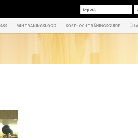
E-
L
POST
PASS
MIN TRÄNINGSLOGG
KOST- OCH TRÄNINGSGUIDE
LA