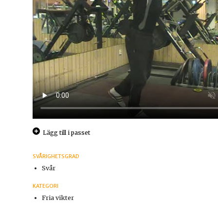
Lägg till i passet
SVÅRIGHETSGRAD
Svår
KATEGORI
Fria vikter