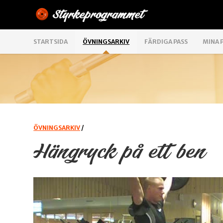
STARTSIDA
ÖVNINGSARKIV
FÄRDIGA PASS
MINA 
ÖVNINGSARKIV
/
Hängryck på ett ben