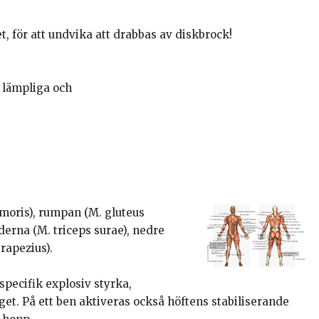
 för att undvika att drabbas av diskbrock!
r lämpliga och
emoris), rumpan (M. gluteus
erna (M. triceps surae), nedre
rapezius).
specifik explosiv styrka,
get. På ett ben aktiveras också höftens stabiliserande