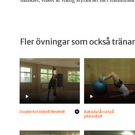
muskler, vilket är viktig styrka att ha i framförall
Fler övningar som också trän
Double Kettlebell Windmill
Baksida lårcurl på
pilatesboll