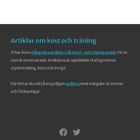
Artiklar om kost och träning
Vi har även
många bra artiklar i vår Kost- och träningsguide
för er
som är intresserade. Artiklarna är uppdelade i kategorierna
styrketräning, kost och övrigt.
Där hittar du också en gedigen
ordlista
med mängder av termer
och förklaringar.