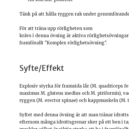
Tänk på att hålla ryggen rak under genomförandet,
För att träna upp rörligheten som
krävs i denna övning är aktiva rörlighetsövninga
framförallt "Komplex rörlighetsövning".
Syfte/Effekt
Explosiv styrka för framsida lår (M. quadriceps f
maximus M. gluteus medius och M. piriformis), vad
ryggen (M. erector spinae) och kappmuskeln (M. t
Syftet med denna övning är att man tränar idrotts
eftersom många idrottsgrenar sker på ett ben i ta