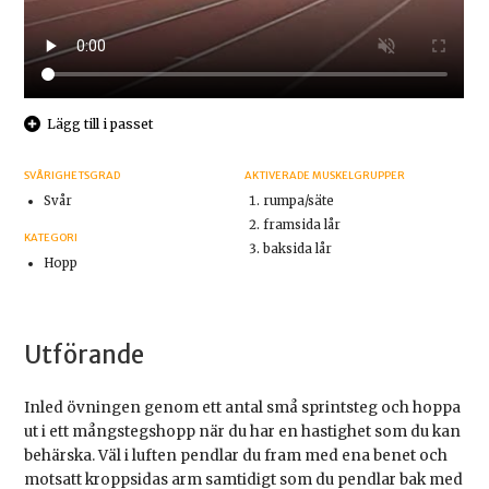
Lägg till i passet
SVÅRIGHETSGRAD
AKTIVERADE MUSKELGRUPPER
Svår
rumpa/säte
framsida lår
KATEGORI
baksida lår
Hopp
Utförande
Inled övningen genom ett antal små sprintsteg och hoppa
ut i ett mångstegshopp när du har en hastighet som du kan
behärska. Väl i luften pendlar du fram med ena benet och
motsatt kroppsidas arm samtidigt som du pendlar bak med