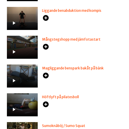
Liggande benabduktion med kompis
Mångstegshopp med jämfotastart
Magliggande benspark bakåt på bänk
Höftlyft på pilatesboll
Sumoknäböj / Sumo Squat