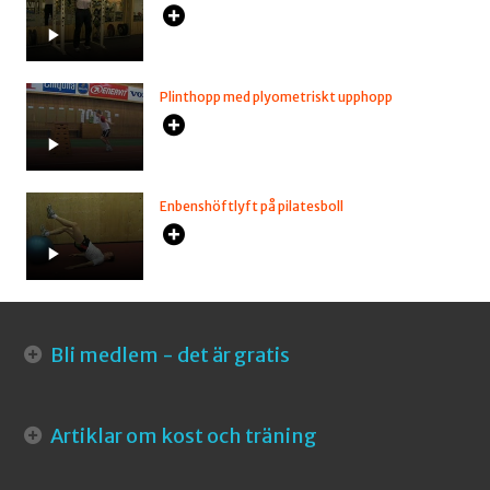
Plinthopp med plyometriskt upphopp
Enbenshöftlyft på pilatesboll
Bli medlem - det är gratis
Artiklar om kost och träning