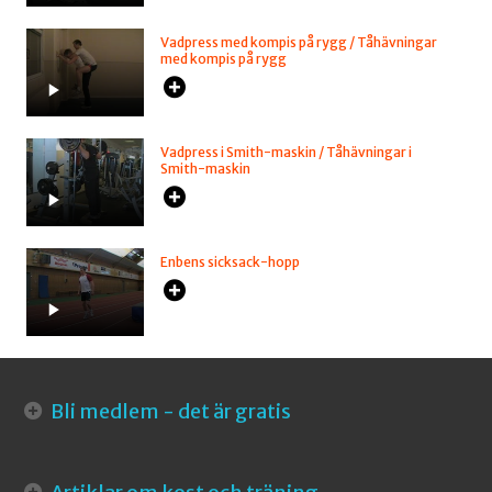
Vadpress med kompis på rygg / Tåhävningar
med kompis på rygg
Vadpress i Smith-maskin / Tåhävningar i
Smith-maskin
Enbens sicksack-hopp
Bli medlem - det är gratis