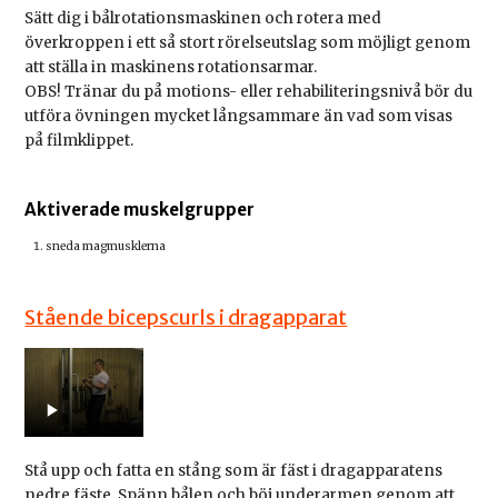
Sätt dig i bålrotationsmaskinen och rotera med
överkroppen i ett så stort rörelseutslag som möjligt genom
att ställa in maskinens rotationsarmar.
OBS! Tränar du på motions- eller rehabiliteringsnivå bör du
utföra övningen mycket långsammare än vad som visas
på filmklippet.
Aktiverade muskelgrupper
sneda magmusklerna
Stående bicepscurls i dragapparat
Stå upp och fatta en stång som är fäst i dragapparatens
nedre fäste. Spänn bålen och böj underarmen genom att