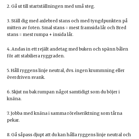
2. Gå ut till startställningen med små steg.
3. Ställ dig med axlebred stans och med tyngdpunkten på
mitten av foten. Smal stans = mest framsida lår och Bred
stans = mest rumpa + insida lår.
4. Andas in ett rejält andetag med buken och spänn bålen
för att stabiliera ryggraden.
5. Håll ryggens linje neutral, dvs. ingen krummning eller
överdriven svank.
6. Skjut nu bak rumpan något samtidigt som du böjer i
knäna.
7. Jobba med knäna i samma rörelseriktning som tårna
pekar.
8. Gå såpass djupt att du kan hålla ryggens linje neutral och