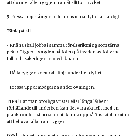
att du inte fäller ryggen framåt alltför mycket.
9. Pressa upp stången och andas ut när lyftet är färdigt.
Tänk på att:
- Knäna skall jobba i samma rörelseriktning som tårna
pekar. Ligger tyngden på foten på insidan av fötterna
faller du säkerligen in med knäna.
- Hålla ryggens neutrala linje under hela lyftet.
- Pressa upp armbågarna under övningen.
TIPS!
Har man orörliga vrister eller långa lårben i
förhållande till underben, kan det vara aktuellt med en
planka under hälarna för att kunna uppnå önskat djup utan
att behöva fälla fram ryggen.
OBS!
I klippet lämnar utövaren ställningen med ryggen