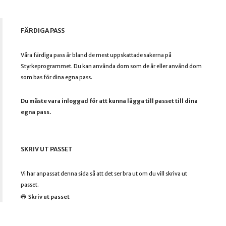
FÄRDIGA PASS
Våra färdiga pass är bland de mest uppskattade sakerna på
Styrkeprogrammet. Du kan använda dom som de är eller använd dom
som bas för dina egna pass.
Du måste vara inloggad för att kunna lägga till passet till dina
egna pass.
SKRIV UT PASSET
Vi har anpassat denna sida så att det ser bra ut om du vill skriva ut
passet.
Skriv ut passet