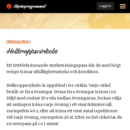
Logga in
STARTSIDA
ÖVNINGSARKIV
FÄRDIGA PASS
FÄRDIGA PASS
/
Helkroppscirkeln
MINA PASS
Ett fettförbrännande styrketräningspass där du med högt
MIN TRÄNINGSLOGG
tempo tränar uthållighetsstyrka och kondition.
KOST- OCH TRÄNINGSGUIDE
Helkroppscirkeln är uppdelad i tre cirklar. Varje cirkel
består av fyra övningar. Dessa fyra övningar tränas i en
LADDA HEM VÅR APP
följd med endast 10 s vila mellan övningarna. Du kan välja
att antingen träna varje övning i ett visst tidsintervall,
MEDLEM
exempelvis 40 s, eller att träna ett visst antal repetitioner
vid varje övning, exempelvis 20 st. Efter en hel cirkel tar du
en seriepaus på ca 1 minut.