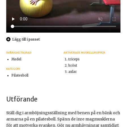
Lägg till i passet
SVÅRIGHETSGRAD
AKTIVERADE MUSKELGRUPPER
Medel
triceps
bröst
KATEGORI
axlar
Pilatesboll
Utförande
Ställ dig i armböjningsställning med benen på en bänk och
armarna på en pilatesboll. Spänn de inre magmusklerna
för att motverka svanken. Gör nu armhävningar samtidigt