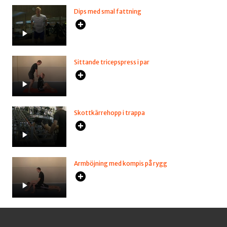
Dips med smal fattning
Sittande tricepspress i par
Skottkärrehopp i trappa
Armböjning med kompis på rygg