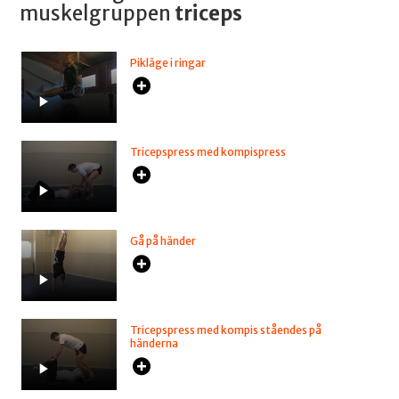
muskelgruppen
triceps
Pikläge i ringar
Tricepspress med kompispress
Gå på händer
Tricepspress med kompis ståendes på
händerna